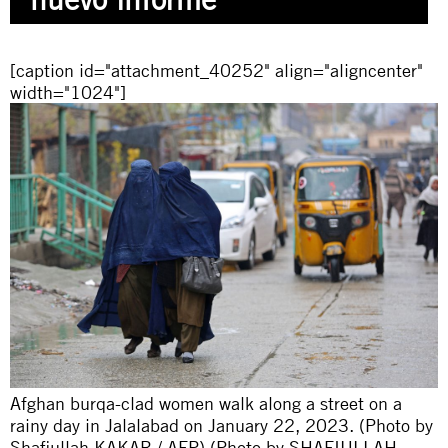
[caption id="attachment_40252" align="aligncenter"
width="1024"]
Afghan burqa-clad women walk along a street on a
rainy day in Jalalabad on January 22, 2023. (Photo by
Shafiullah KAKAR / AFP) (Photo by SHAFIULLAH