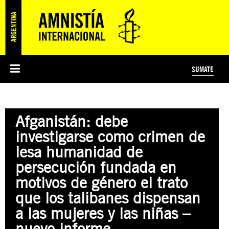
SUMATE
ESI
HISTORIA DE AMNISTÍA INTERNACIONAL
PROTECCIÓN Y PROMOCIÓN DE DERECHOS HUMANOS
NOTICIAS Y COMUNICADOS
JÓVENES ACTIVISTAS
#MIDECISIÓN
COLECTIVO
TESTAMENTO SOLIDARIO
AMNISTÍA EN LOS MEDIOS
COMPROMETIDOS
¿QUIÉNES SOMOS?
JUEGOS
DONÁ
CURSO
NOSOTROS
Afganistán: debe
PREGUNTAS FRECUENTES
PREGUNTAS FRECUENTES
JUSTICIA INTERNACIONAL
SUSCRIBITE
ÁREAS TEMÁTICAS
investigarse como crimen de
EDUCACIÓN EN DERECHOS HUMANOS Y JÓVENES
lesa humanidad de
PRENSA
persecución fundada en
motivos de género el trato
que los talibanes dispensan
a las mujeres y las niñas –
nuevo informe