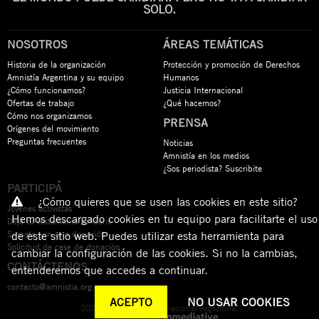
SOLO.
NOSOTROS
ÁREAS TEMÁTICAS
Historia de la organización
Protección y promoción de Derechos
Amnistía Argentina y su equipo
Humanos
¿Cómo funcionamos?
Justicia Internacional
Ofertas de trabajo
¿Qué hacemos?
Cómo nos organizamos
PRENSA
Orígenes del movimiento
Preguntas frecuentes
Noticias
Amnistía en los medios
¿Sos periodista? Suscribite
PARTICIPÁ
¿Cómo quieres que se usen las cookies en este sitio?
Jóvenes activistas
Hemos descargado cookies en tu equipo para facilitarte el uso
Dejá tu testamento solidario
Sumate con una donación
de este sitio web. Puedes utilizar esta herramienta para
Solicitud de cese de donación
cambiar la configuración de las cookies. Si no la cambias,
CONTÁCTENOS
entenderemos que accedes a continuar.
contacto@amnistia.org.ar
ACEPTO
NO USAR COOKIES
2026 © Amnistía Internacional Argentina.
Desarrollado por