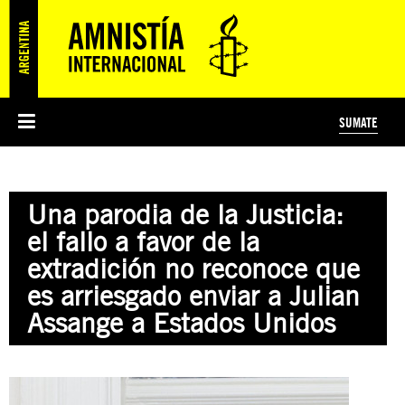
SUMATE
ESI
HISTORIA DE AMNISTÍA INTERNACIONAL
PROTECCIÓN Y PROMOCIÓN DE DERECHOS HUMANOS
NOTICIAS Y COMUNICADOS
JÓVENES ACTIVISTAS
#MIDECISIÓN
COLECTIVO
TESTAMENTO SOLIDARIO
AMNISTÍA EN LOS MEDIOS
COMPROMETIDOS
¿QUIÉNES SOMOS?
JUEGOS
DONÁ
CURSO
NOSOTROS
Una parodia de la Justicia:
PREGUNTAS FRECUENTES
PREGUNTAS FRECUENTES
JUSTICIA INTERNACIONAL
SUSCRIBITE
ÁREAS TEMÁTICAS
el fallo a favor de la
EDUCACIÓN EN DERECHOS HUMANOS Y JÓVENES
extradición no reconoce que
PRENSA
es arriesgado enviar a Julian
Assange a Estados Unidos