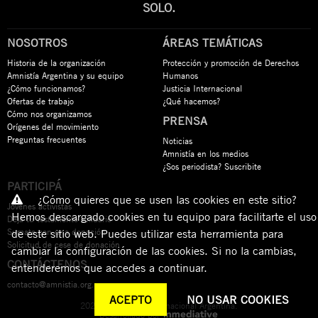
SOLO.
NOSOTROS
ÁREAS TEMÁTICAS
Historia de la organización
Protección y promoción de Derechos
Amnistía Argentina y su equipo
Humanos
¿Cómo funcionamos?
Justicia Internacional
Ofertas de trabajo
¿Qué hacemos?
Cómo nos organizamos
PRENSA
Orígenes del movimiento
Preguntas frecuentes
Noticias
Amnistía en los medios
¿Sos periodista? Suscribite
PARTICIPÁ
¿Cómo quieres que se usen las cookies en este sitio?
Jóvenes activistas
Hemos descargado cookies en tu equipo para facilitarte el uso
Dejá tu testamento solidario
Sumate con una donación
de este sitio web. Puedes utilizar esta herramienta para
Solicitud de cese de donación
cambiar la configuración de las cookies. Si no la cambias,
CONTÁCTENOS
entenderemos que accedes a continuar.
contacto@amnistia.org.ar
ACEPTO
NO USAR COOKIES
2026 © Amnistía Internacional Argentina.
Desarrollado por