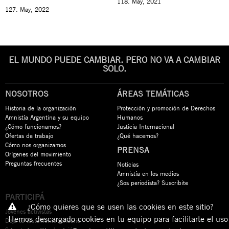
118. May, 2021
127. May, 2022
EL MUNDO PUEDE CAMBIAR. PERO NO VA A CAMBIAR
SOLO.
NOSOTROS
ÁREAS TEMÁTICAS
Historia de la organización
Protección y promoción de Derechos
Amnistía Argentina y su equipo
Humanos
¿Cómo funcionamos?
Justicia Internacional
Ofertas de trabajo
¿Qué hacemos?
Cómo nos organizamos
PRENSA
Orígenes del movimiento
Preguntas frecuentes
Noticias
Amnistía en los medios
¿Sos periodista? Suscribite
PARTICIPÁ
¿Cómo quieres que se usen las cookies en este sitio?
Jóvenes activistas
Hemos descargado cookies en tu equipo para facilitarte el uso
Dejá tu testamento solidario