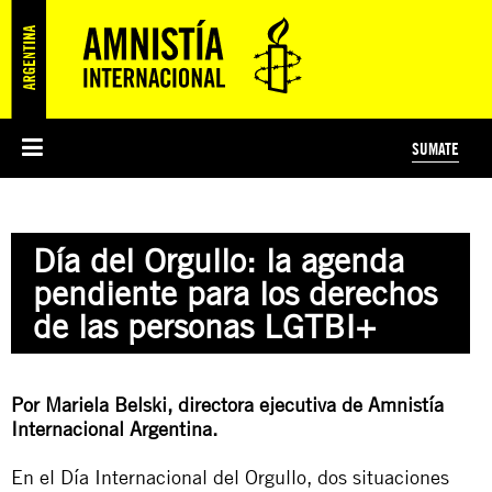
SUMATE
ESI
HISTORIA DE AMNISTÍA INTERNACIONAL
PROTECCIÓN Y PROMOCIÓN DE DERECHOS HUMANOS
NOTICIAS Y COMUNICADOS
JÓVENES ACTIVISTAS
#MIDECISIÓN
COLECTIVO
TESTAMENTO SOLIDARIO
AMNISTÍA EN LOS MEDIOS
COMPROMETIDOS
¿QUIÉNES SOMOS?
JUEGOS
DONÁ
CURSO
NOSOTROS
Día del Orgullo: la agenda
PREGUNTAS FRECUENTES
PREGUNTAS FRECUENTES
JUSTICIA INTERNACIONAL
SUSCRIBITE
ÁREAS TEMÁTICAS
pendiente para los derechos
EDUCACIÓN EN DERECHOS HUMANOS Y JÓVENES
de las personas LGTBI+
PRENSA
Por Mariela Belski, directora ejecutiva de Amnistía
Internacional Argentina.
En el Día Internacional del Orgullo, dos situaciones