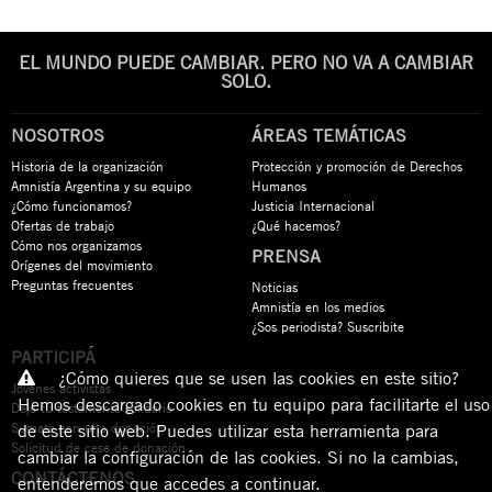
EL MUNDO PUEDE CAMBIAR. PERO NO VA A CAMBIAR
SOLO.
NOSOTROS
ÁREAS TEMÁTICAS
Historia de la organización
Protección y promoción de Derechos
Amnistía Argentina y su equipo
Humanos
¿Cómo funcionamos?
Justicia Internacional
Ofertas de trabajo
¿Qué hacemos?
Cómo nos organizamos
PRENSA
Orígenes del movimiento
Preguntas frecuentes
Noticias
Amnistía en los medios
¿Sos periodista? Suscribite
PARTICIPÁ
¿Cómo quieres que se usen las cookies en este sitio?
Jóvenes activistas
Hemos descargado cookies en tu equipo para facilitarte el uso
Dejá tu testamento solidario
Sumate con una donación
de este sitio web. Puedes utilizar esta herramienta para
Solicitud de cese de donación
cambiar la configuración de las cookies. Si no la cambias,
CONTÁCTENOS
entenderemos que accedes a continuar.