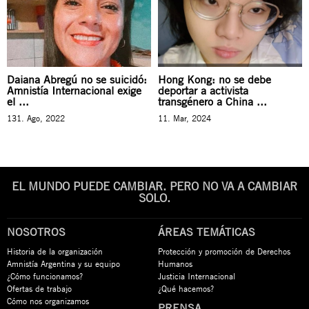
Daiana Abregú no se suicidó:
Hong Kong: no se debe
Amnistía Internacional exige
deportar a activista
el ...
transgénero a China ...
131. Ago, 2022
11. Mar, 2024
EL MUNDO PUEDE CAMBIAR. PERO NO VA A CAMBIAR
SOLO.
NOSOTROS
ÁREAS TEMÁTICAS
Historia de la organización
Protección y promoción de Derechos
Amnistía Argentina y su equipo
Humanos
¿Cómo funcionamos?
Justicia Internacional
Ofertas de trabajo
¿Qué hacemos?
Cómo nos organizamos
PRENSA