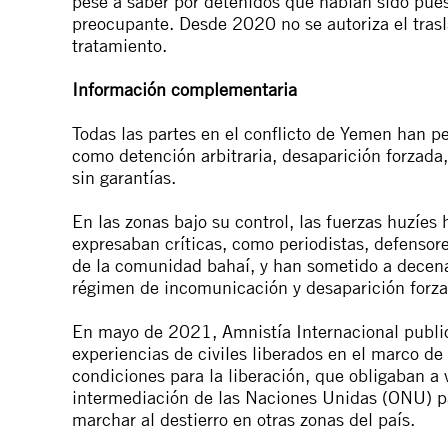
pese a saber por detenidos que habían sido pues
preocupante.
Desde 2020
no se autoriza el tras
tratamiento.
Información complementaria
Todas las partes en el conflicto de Yemen han p
como detención arbitraria, desaparición forzada, 
sin garantías.
En las zonas bajo su control,
las fuerzas huzíes
expresaban críticas
, como periodistas, defenso
de la comunidad bahaí, y han sometido a decena
régimen de incomunicación y desaparición forz
En mayo de 2021, Amnistía Internacional publ
experiencias de civiles liberados en el marco d
condiciones para la liberación, que obligaban a v
intermediación de las Naciones Unidas (ONU) par
marchar al destierro en otras zonas del país.