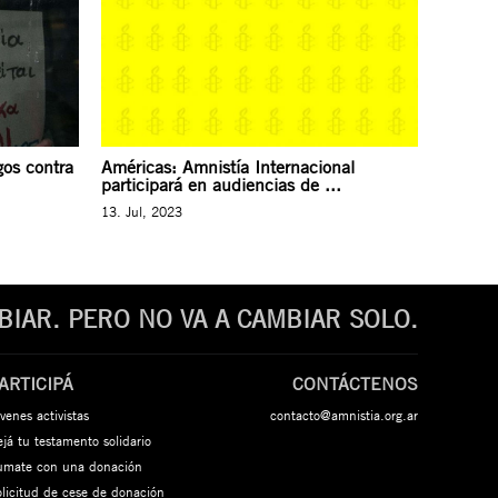
gos contra
Américas: Amnistía Internacional
participará en audiencias de ...
13. Jul, 2023
IAR. PERO NO VA A CAMBIAR SOLO.
ARTICIPÁ
CONTÁCTENOS
venes activistas
contacto@amnistia.org.ar
já tu testamento solidario
umate con una donación
olicitud de cese de donación