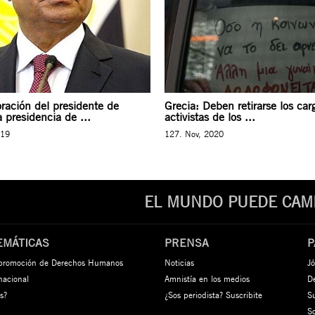
ración del presidente de
Grecia: Deben retirarse los car
a presidencia de ...
activistas de los ...
019
127. Nov, 2020
EL MUNDO PUEDE CAMB
EMÁTICAS
PRENSA
P
 promoción de Derechos Humanos
Noticias
Jó
rnacional
Amnistía en los medios
De
s?
¿Sos periodista? Suscribite
S
S