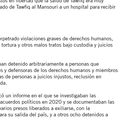
tos en libertad que la salud de Tawfiq era muy
lado de Tawfiq al Mansouri a un hospital para recibir
erpetrado violaciones graves de derechos humanos,
tortura y otros malos tratos bajo custodia y juicios
 han detenido arbitrariamente a personas que
res y defensoras de los derechos humanos y miembros
s de personas a juicios injustos,
reclusión en
ada
.
icó un
informe
en el que se investigaban las
e acuerdos políticos en 2020 y se documentaban las
arios presos liberados a exiliarse, con la
a su salida del país, y a otros ocho detenidos a