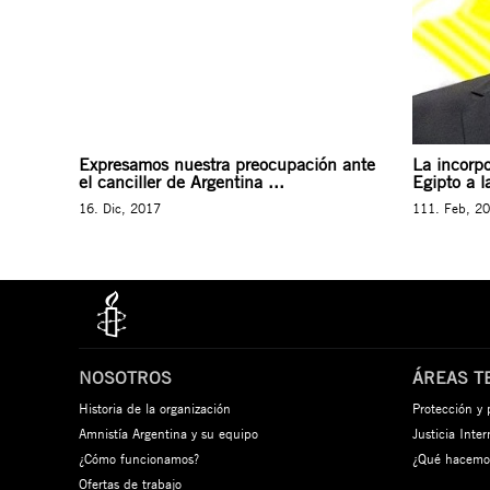
Expresamos nuestra preocupación ante
La incorpo
el canciller de Argentina ...
Egipto a l
16. Dic, 2017
111. Feb, 2
NOSOTROS
ÁREAS T
Historia de la organización
Protección y
Amnistía Argentina y su equipo
Justicia Inte
¿Cómo funcionamos?
¿Qué hacemo
Ofertas de trabajo