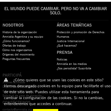
EL MUNDO PUEDE CAMBIAR. PERO NO VA A CAMBIAR
SOLO.
NOSOTROS
ÁREAS TEMÁTICAS
Historia de la organización
Protección y promoción de Derechos
Amnistía Argentina y su equipo
Humanos
¿Cómo funcionamos?
Justicia Internacional
Ofertas de trabajo
¿Qué hacemos?
Cómo nos organizamos
PRENSA
Orígenes del movimiento
Preguntas frecuentes
Noticias
Amnistía en los medios
¿Sos periodista? Suscribite
PARTICIPÁ
¿Cómo quieres que se usen las cookies en este sitio?
Jóvenes activistas
Hemos descargado cookies en tu equipo para facilitarte el uso
Dejá tu testamento solidario
Sumate con una donación
de este sitio web. Puedes utilizar esta herramienta para
Solicitud de cese de donación
cambiar la configuración de las cookies. Si no la cambias,
CONTÁCTENOS
entenderemos que accedes a continuar.
contacto@amnistia.org.ar