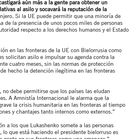
astigará aún más a la gente para obtener un
lativas al asilo y socavará la reputación de la
ranjero. Si la UE puede permitir que una minoría de
a de la presencia de unos pocos miles de personas
autoridad respecto a los derechos humanos y el Estado
ción en las fronteras de la UE con Bielorrusia como
es solicitan asilo e impulsar su agenda contra la
ante cuatro meses, sin las normas de protección
 de hecho la detención ilegítima en las fronteras
, no debe permitirse que los países las eludan
. A Amnistía Internacional le alarma que la
rave la crisis humanitaria en las fronteras al tiempo
nes y chantajes tanto internos como externos.”
ión a los que Lukashenko somete a las personas
, lo que está haciendo el presidente bielorruso es
a la gente en sus fronteras como una amenaza.”