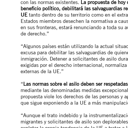
con las normas existentes.
La propuesta de
hoy
c
beneficio político, debilitará las salvaguardias re
UE
tanto dentro de su territorio como en el ext
Estados miembros desechen la normativa a caus
en sus fronteras, estará renunciando a toda su 
de derecho.”
“Algunos países están utilizando la actual situa
excusa para debilitar las salvaguardias de quien
inmigración. Detener a solicitantes de asilo dur
exigidas por el derecho internacional, normaliza
externas de la UE.”
“
Las normas sobre el asilo deben ser respetadas
mediante las denominadas medidas excepcionales
propuesta viole los derechos de las personas y ag
que sigue exponiendo a la UE a más manipulacio
“Aunque el trato indebido y la instrumentalizac
migrantes y solicitantes de asilo son deplorables
explotar la propia tendencia de la UE a tratar 