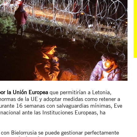
por la Unión Europea
que permitirían a Letonia,
s normas de la UE y adoptar medidas como retener a
a durante 16 semanas con salvaguardias mínimas, Eve
rnacional ante las Instituciones Europeas, ha
E con Bielorrusia se puede gestionar perfectamente