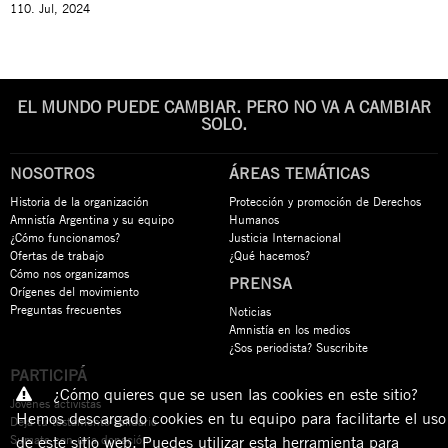
110. Jul, 2024
EL MUNDO PUEDE CAMBIAR. PERO NO VA A CAMBIAR
SOLO.
NOSOTROS
ÁREAS TEMÁTICAS
Historia de la organización
Protección y promoción de Derechos
Amnistía Argentina y su equipo
Humanos
¿Cómo funcionamos?
Justicia Internacional
Ofertas de trabajo
¿Qué hacemos?
Cómo nos organizamos
PRENSA
Orígenes del movimiento
Preguntas frecuentes
Noticias
Amnistía en los medios
¿Sos periodista? Suscribite
PARTICIPÁ
¿Cómo quieres que se usen las cookies en este sitio?
Jóvenes activistas
Hemos descargado cookies en tu equipo para facilitarte el uso
Dejá tu testamento solidario
Sumate con una donación
de este sitio web. Puedes utilizar esta herramienta para