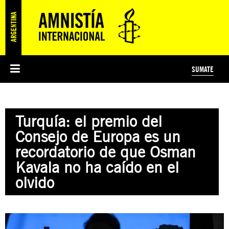
SUMATE
ESI
HISTORIA DE AMNISTÍA INTERNACIONAL
PROTECCIÓN Y PROMOCIÓN DE DERECHOS HUMANOS
NOTICIAS Y COMUNICADOS
JÓVENES ACTIVISTAS
#MIDECISIÓN
COLECTIVO
TESTAMENTO SOLIDARIO
AMNISTÍA EN LOS MEDIOS
COMPROMETIDOS
¿QUIÉNES SOMOS?
JUEGOS
DONÁ
CURSO
NOSOTROS
Turquía: el premio del
PREGUNTAS FRECUENTES
PREGUNTAS FRECUENTES
JUSTICIA INTERNACIONAL
SUSCRIBITE
ÁREAS TEMÁTICAS
Consejo de Europa es un
EDUCACIÓN EN DERECHOS HUMANOS Y JÓVENES
recordatorio de que Osman
PRENSA
Kavala no ha caído en el
olvido