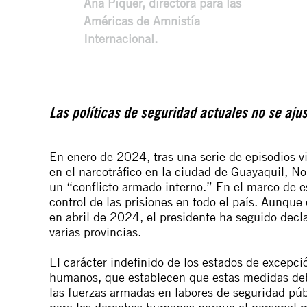
Ana Piquer, directora para las
Américas de Amnistía
Internacional.
Las políticas de seguridad actuales no se aj
En enero de 2024, tras una serie de episodios vi
en el narcotráfico en la ciudad de Guayaquil, N
un “
conflicto armado interno
.” En el marco de 
control de las prisiones en todo el país. Aunque
en abril de 2024, el presidente ha seguido
decl
varias provincias.
El carácter indefinido de los estados de excepc
humanos, que establecen que estas medidas deb
las fuerzas armadas en labores de seguridad públ
para los derechos humanos porque el personal m