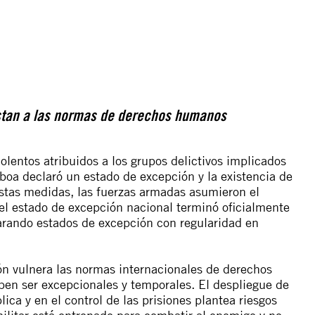
ustan a las normas de derechos humanos
olentos atribuidos a los grupos delictivos implicados
oboa declaró un
estado de excepción
y la existencia de
estas medidas, las fuerzas armadas asumieron el
 el estado de excepción nacional terminó oficialmente
arando
estados de excepción con regularidad en
ión vulnera las normas internacionales de derechos
en ser excepcionales y temporales. El despliegue de
ica y en el control de las prisiones plantea riesgos
ilitar está entrenado para combatir al enemigo y no