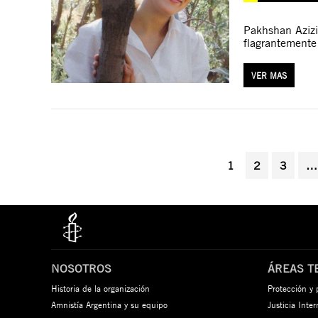
Pakhshan Azizi
flagrantemente
VER MAS
1
2
3
…
NOSOTROS
ÁREAS T
Historia de la organización
Protección y
Amnistía Argentina y su equipo
Justicia Inte