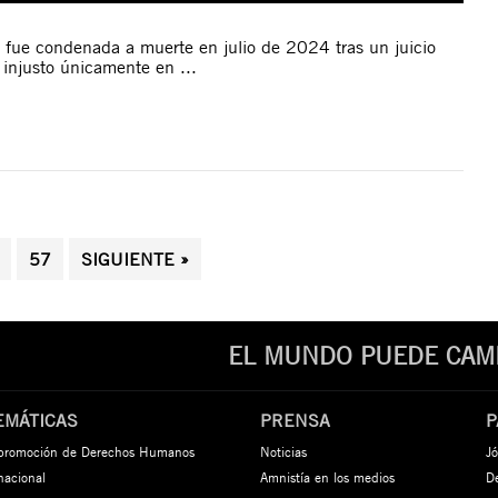
 fue condenada a muerte en julio de 2024 tras un juicio
 injusto únicamente en ...
57
SIGUIENTE »
EL MUNDO PUEDE CAMB
EMÁTICAS
PRENSA
P
 promoción de Derechos Humanos
Noticias
Jó
rnacional
Amnistía en los medios
De