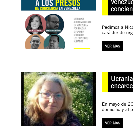
Venezue
concien
Pedimos a Nico
carácter de urg
VER MAS
Ucrania
encarce
En mayo de 202
domicilio y al p
VER MAS