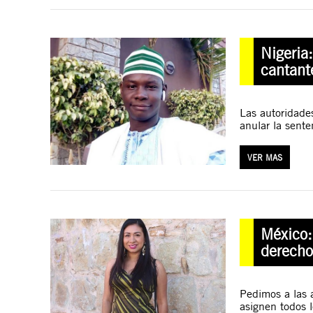
Nigeria
cantante
Las autoridade
anular la sente
VER MAS
México:
derecho
Pedimos a las 
asignen todos l