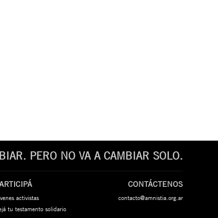
IAR. PERO NO VA A CAMBIAR SOLO.
ARTICIPÁ
CONTÁCTENOS
venes activistas
contacto@amnistia.org.ar
já tu testamento solidario