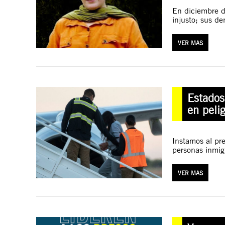
En diciembre d
injusto; sus de
VER MAS
Estados
en pelig
Instamos al pr
personas inmig
VER MAS