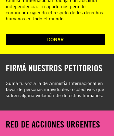
Amnistía Internacional trabaja con absoluta
independencia. Tu aporte nos permite
continuar exigiendo el respeto de los derechos
humanos en todo el mundo.
DONAR
FIRMÁ NUESTROS PETITORIOS
Sumá tu voz a la de Amnistía Internacional en
favor de personas individuales o colectivos que
sufren alguna violación de derechos humanos.
RED DE ACCIONES URGENTES