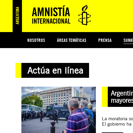
NOSOTROS
ÁREAS TEMÁTICAS
PRENSA
SUMA
ESI
#MIDECISIÓN
HISTORIA DE AMNISTÍA INTERNACIONAL
PROTECCIÓN Y PROMOCIÓN DE DERECHOS HUMANOS
NOTICIAS Y COMUNICADOS
JÓVENES ACTIVISTAS
COLECTIVO
TESTAMENTO SOLIDARIO
COMPROMETIDOS
AMNISTÍA EN LOS MEDIOS
¿QUIÉNES SOMOS
JUEGOS
DON
JUS
Actúa en línea
PREGUNTAS FRECUENTES
Argenti
mayore
La moratoria so
El gobierno ha