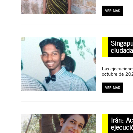
VER MAS
Singapu
ciudada
Las ejecucione
octubre de 202
VER MAS
Irán: A
ejecuci