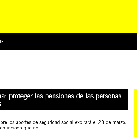
TE
?
Á
TICIA INTERNACIONAL
CURSOS ONLINE
SUSCRIBITE
PREGUNTAS FRECUENTES
ESCRIBÍ POR LOS DERECHOS
EDUCACIÓN EN DERECHOS HUMANOS Y JÓVENES
EDH Y JÓVENES EN EL MUND
na: proteger las pensiones de las personas
s
bre los aportes de seguridad social expirará el 23 de marzo.
 anunciado que no ...