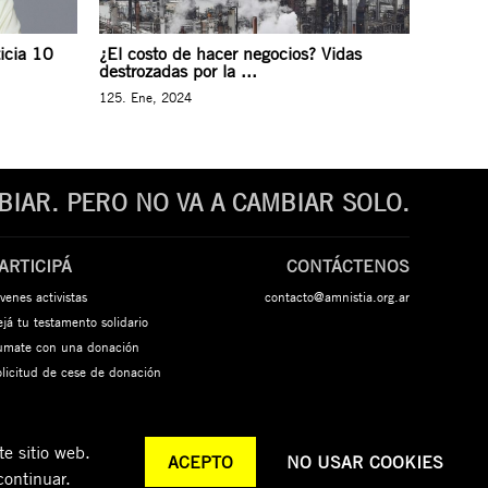
ticia 10
¿El costo de hacer negocios? Vidas
destrozadas por la ...
125. Ene, 2024
IAR. PERO NO VA A CAMBIAR SOLO.
ARTICIPÁ
CONTÁCTENOS
venes activistas
contacto@amnistia.org.ar
já tu testamento solidario
umate con una donación
olicitud de cese de donación
e sitio web.
ACEPTO
NO USAR COOKIES
continuar.