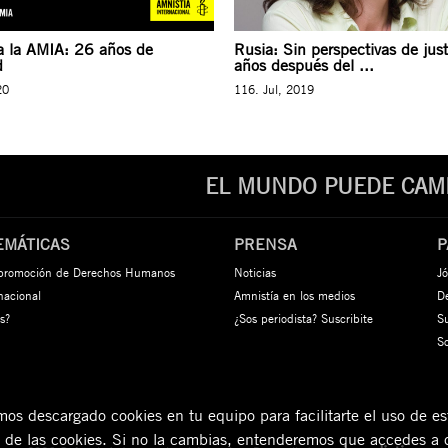
a la AMIA: 26 años de
Rusia: Sin perspectivas de jus
d
años después del ...
20
116. Jul, 2019
EL MUNDO PUEDE CAMB
EMÁTICAS
PRENSA
P
 promoción de Derechos Humanos
Noticias
Jó
rnacional
Amnistía en los medios
De
s?
¿Sos periodista? Suscribite
S
S
s descargado cookies en tu equipo para facilitarte el uso de est
n de las cookies. Si no la cambias, entenderemos que accedes a 