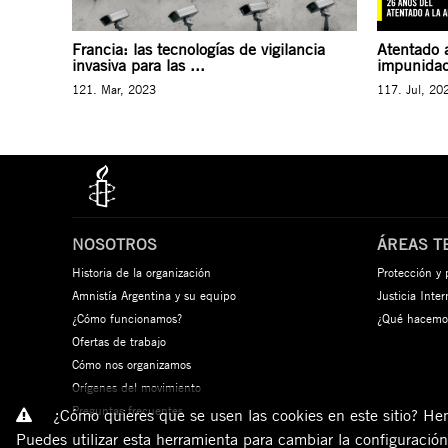
Francia: las tecnologías de vigilancia
Atentado 
invasiva para las ...
impunida
121. Mar, 2023
117. Jul, 20
NOSOTROS
ÁREAS T
Historia de la organización
Protección y
Amnistía Argentina y su equipo
Justicia Inte
¿Cómo funcionamos?
¿Qué hacemo
Ofertas de trabajo
Cómo nos organizamos
Orígenes del movimiento
Preguntas frecuentes
¿Cómo quieres que se usen las cookies en este sitio? Hemo
Puedes utilizar esta herramienta para cambiar la configuració