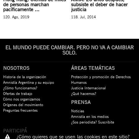
de personas marchan
subsiste el deber de hacer
pacíficamente ...
justicia
120. Ago, 2019
118. Jul, 2014
EL MUNDO PUEDE CAMBIAR. PERO NO VA A CAMBIAR
SOLO.
NOSOTROS
ÁREAS TEMÁTICAS
Historia de la organización
Protección y promoción de Derechos
Amnistía Argentina y su equipo
Humanos
¿Cómo funcionamos?
Justicia Internacional
Ofertas de trabajo
¿Qué hacemos?
Cómo nos organizamos
PRENSA
Orígenes del movimiento
Preguntas frecuentes
Noticias
Amnistía en los medios
¿Sos periodista? Suscribite
PARTICIPÁ
¿Cómo quieres que se usen las cookies en este sitio?