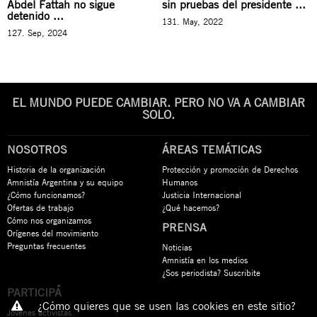
Abdel Fattah no sigue
sin pruebas del presidente ...
detenido ...
131. May, 2022
127. Sep, 2024
EL MUNDO PUEDE CAMBIAR. PERO NO VA A CAMBIAR
SOLO.
NOSOTROS
ÁREAS TEMÁTICAS
Historia de la organización
Protección y promoción de Derechos
Amnistía Argentina y su equipo
Humanos
¿Cómo funcionamos?
Justicia Internacional
Ofertas de trabajo
¿Qué hacemos?
Cómo nos organizamos
PRENSA
Orígenes del movimiento
Preguntas frecuentes
Noticias
Amnistía en los medios
¿Sos periodista? Suscribite
PARTICIPÁ
¿Cómo quieres que se usen las cookies en este sitio?
Jóvenes activistas