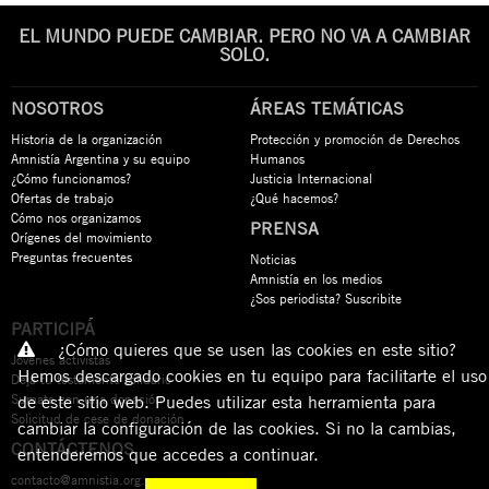
EL MUNDO PUEDE CAMBIAR. PERO NO VA A CAMBIAR
SOLO.
NOSOTROS
ÁREAS TEMÁTICAS
Historia de la organización
Protección y promoción de Derechos
Amnistía Argentina y su equipo
Humanos
¿Cómo funcionamos?
Justicia Internacional
Ofertas de trabajo
¿Qué hacemos?
Cómo nos organizamos
PRENSA
Orígenes del movimiento
Preguntas frecuentes
Noticias
Amnistía en los medios
¿Sos periodista? Suscribite
PARTICIPÁ
¿Cómo quieres que se usen las cookies en este sitio?
Jóvenes activistas
Hemos descargado cookies en tu equipo para facilitarte el uso
Dejá tu testamento solidario
Sumate con una donación
de este sitio web. Puedes utilizar esta herramienta para
Solicitud de cese de donación
cambiar la configuración de las cookies. Si no la cambias,
CONTÁCTENOS
entenderemos que accedes a continuar.
contacto@amnistia.org.ar