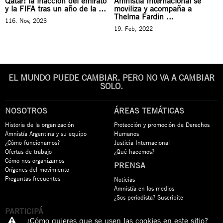
Qatar: la inacción del emirato
Amnistía Internacional se
y la FIFA tras un año de la ...
moviliza y acompaña a
Thelma Fardin ...
116. Nov, 2023
19. Feb, 2022
EL MUNDO PUEDE CAMBIAR. PERO NO VA A CAMBIAR
SOLO.
NOSOTROS
ÁREAS TEMÁTICAS
Historia de la organización
Protección y promoción de Derechos
Amnistía Argentina y su equipo
Humanos
¿Cómo funcionamos?
Justicia Internacional
Ofertas de trabajo
¿Qué hacemos?
Cómo nos organizamos
PRENSA
Orígenes del movimiento
Preguntas frecuentes
Noticias
Amnistía en los medios
¿Sos periodista? Suscribite
PARTICIPÁ
¿Cómo quieres que se usen las cookies en este sitio?