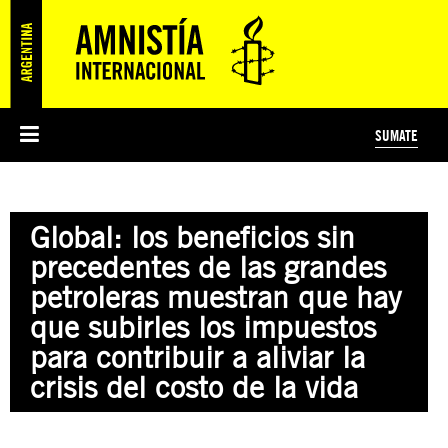
SUMATE
ESI
HISTORIA DE AMNISTÍA INTERNACIONAL
PROTECCIÓN Y PROMOCIÓN DE DERECHOS HUMANOS
NOTICIAS Y COMUNICADOS
JÓVENES ACTIVISTAS
#MIDECISIÓN
COLECTIVO
TESTAMENTO SOLIDARIO
AMNISTÍA EN LOS MEDIOS
COMPROMETIDOS
¿QUIÉNES SOMOS?
JUEGOS
DONÁ
CURSO
NOSOTROS
Global: los beneficios sin
PREGUNTAS FRECUENTES
PREGUNTAS FRECUENTES
JUSTICIA INTERNACIONAL
SUSCRIBITE
ÁREAS TEMÁTICAS
precedentes de las grandes
EDUCACIÓN EN DERECHOS HUMANOS Y JÓVENES
petroleras muestran que hay
PRENSA
que subirles los impuestos
para contribuir a aliviar la
crisis del costo de la vida