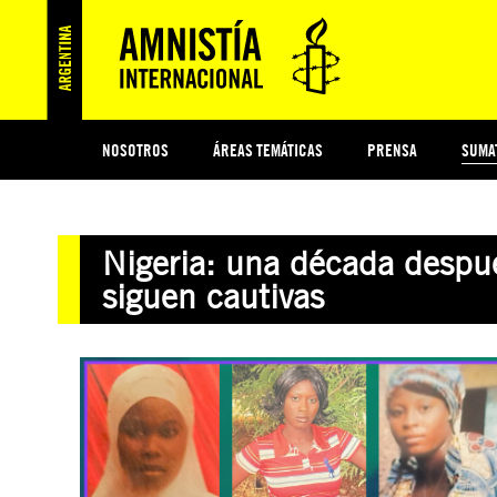
NOSOTROS
ÁREAS TEMÁTICAS
PRENSA
SUMA
ESI
#MIDECISIÓN
HISTORIA DE AMNISTÍA INTERNACIONAL
PROTECCIÓN Y PROMOCIÓN DE DERECHOS HUMANOS
NOTICIAS Y COMUNICADOS
JÓVENES ACTIVISTAS
COLECTIVO
TESTAMENTO SOLIDARIO
COMPROMETIDOS
AMNISTÍA EN LOS MEDIOS
¿QUIÉNES SOMOS
JUEGOS
DON
JUS
Nigeria: una década despu
PREGUNTAS FRECUENTES
siguen cautivas