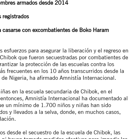
hombres armados desde 2014
 registrados
 a casarse con excombatientes de Boko Haram
 esfuerzos para asegurar la liberación y el regreso en
 Chibok que fueron secuestradas por combatientes de
ntizar la protección de las escuelas contra los
ás frecuentes en los 10 años transcurridos desde la
 de Nigeria, ha afirmado Amnistía Internacional.
ñas en la escuela secundaria de Chibok, en el
 entonces, Amnistía Internacional ha documentado al
ue un mínimo de 1.700 niños y niñas han sido
os y llevados a la selva, donde, en muchos casos,
lación.
os desde el secuestro de la escuela de Chibok, las
 ni hayan tomado medidas efectivas para impedir los