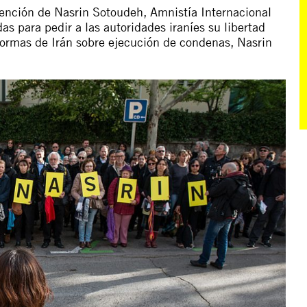
tención de Nasrin Sotoudeh, Amnistía Internacional
as para pedir a las autoridades iraníes su libertad
normas de Irán sobre ejecución de condenas, Nasrin
.