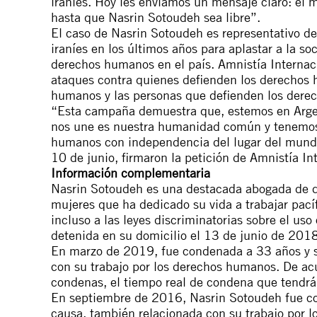
iraníes. Hoy les enviamos un mensaje claro: el
hasta que Nasrin Sotoudeh sea libre”.
El caso de Nasrin Sotoudeh es representativo de
iraníes en los últimos años para aplastar a la soc
derechos humanos en el país. Amnistía Internaci
ataques contra quienes defienden los derechos
humanos y las personas que defienden los derec
“Esta campaña demuestra que, estemos en Argen
nos une es nuestra humanidad común y tenemos 
humanos con independencia del lugar del mundo
10 de junio, firmaron la petición de Amnistía I
Información complementaria
Nasrin Sotoudeh es una destacada abogada de d
mujeres que ha dedicado su vida a trabajar pac
incluso a las leyes discriminatorias sobre el uso
detenida en su domicilio el 13 de junio de 2018
En marzo de 2019, fue condenada a 33 años y se
con su trabajo por los derechos humanos. De ac
condenas, el tiempo real de condena que tendrá
En septiembre de 2016, Nasrin Sotoudeh fue co
causa, también relacionada con su trabajo por