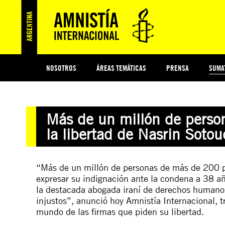
NOSOTROS
ÁREAS TEMÁTICAS
PRENSA
SUMA
ESI
#MIDECISIÓN
HISTORIA DE AMNISTÍA INTERNACIONAL
PROTECCIÓN Y PROMOCIÓN DE DERECHOS HUMANOS
NOTICIAS Y COMUNICADOS
JÓVENES ACTIVISTAS
COLECTIVO
TESTAMENTO SOLIDARIO
COMPROMETIDOS
AMNISTÍA EN LOS MEDIOS
¿QUIÉNES SOMOS
JUEGOS
DON
JUS
Más de un millón de person
PREGUNTAS FRECUENTES
la libertad de Nasrin Soto
“Más de un millón de personas de más de 200 pa
expresar su indignación ante la condena a 38 añ
la destacada abogada iraní de derechos humano
injustos”, anunció hoy Amnistía Internacional, t
mundo de las firmas que piden su libertad.