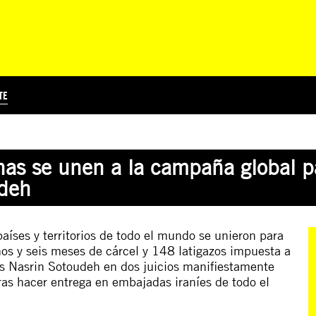
TE
?
Á
TICIA INTERNACIONAL
CURSOS ONLINE
SUSCRIBITE
PREGUNTAS FRECUENTES
ESCRIBÍ POR LOS DERECHOS
EDUCACIÓN EN DERECHOS HUMANOS Y JÓVENES
EDH Y JÓVENES EN EL MUND
as se unen a la campaña global par
udeh
íses y territorios de todo el mundo se unieron para
os y seis meses de cárcel y 148 latigazos impuesta a
s Nasrin Sotoudeh en dos juicios manifiestamente
ras hacer entrega en embajadas iraníes de todo el