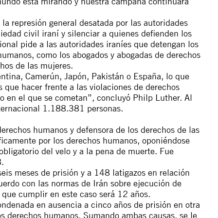
 mundo está mirando y nuestra campaña continuará
 la represión general desatada por las autoridades
iedad civil iraní y silenciar a quienes defienden los
onal pide a las autoridades iraníes que detengan los
 humanos, como los abogados y abogadas de derechos
hos de las mujeres.
tina, Camerún, Japón, Pakistán o España, lo que
que hacer frente a las violaciones de derechos
 en el que se cometan”, concluyó Philp Luther. Al
nternacional 1.188.381 personas.
erechos humanos y defensora de los derechos de las
íficamente por los derechos humanos, oponiéndose
 obligatorio del velo y a la pena de muerte. Fue
.
is meses de prisión y a 148 latigazos en relación
uerdo con las normas de Irán sobre ejecución de
 que cumplir en este caso será 12 años.
ndenada en ausencia a cinco años de prisión en otra
 los derechos humanos. Sumando ambas causas, se le