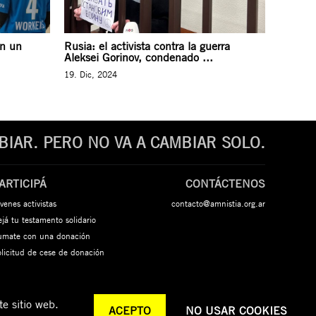
on un
Rusia: el activista contra la guerra
Aleksei Gorinov, condenado ...
19. Dic, 2024
IAR. PERO NO VA A CAMBIAR SOLO.
ARTICIPÁ
CONTÁCTENOS
venes activistas
contacto@amnistia.org.ar
já tu testamento solidario
umate con una donación
olicitud de cese de donación
e sitio web.
ACEPTO
NO USAR COOKIES