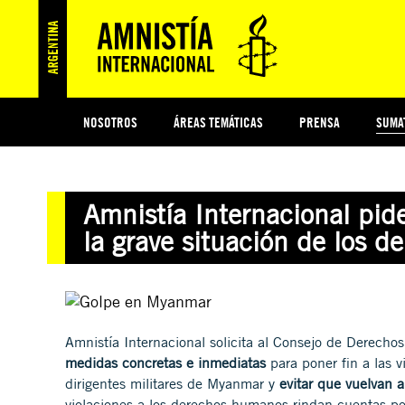
NOSOTROS
ÁREAS TEMÁTICAS
PRENSA
SUMA
ESI
#MIDECISIÓN
HISTORIA DE AMNISTÍA INTERNACIONAL
PROTECCIÓN Y PROMOCIÓN DE DERECHOS HUMANOS
NOTICIAS Y COMUNICADOS
JÓVENES ACTIVISTAS
COLECTIVO
TESTAMENTO SOLIDARIO
COMPROMETIDOS
AMNISTÍA EN LOS MEDIOS
¿QUIÉNES SOMOS
JUEGOS
DON
JUS
Amnistía Internacional pi
PREGUNTAS FRECUENTES
la grave situación de los
Amnistía Internacional solicita al Consejo de Dere
medidas concretas e inmediatas
para poner fin a las 
dirigentes militares de Myanmar y
evitar que vuelvan 
violaciones a los derechos humanos rindan cuentas po