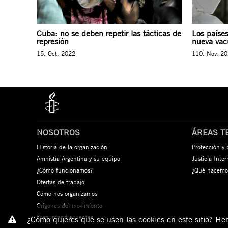
Cuba: no se deben repetir las tácticas de
Los países
represión
nueva va
15. Oct, 2022
110. Nov, 2
NOSOTROS
ÁREAS T
Historia de la organización
Protección y
Amnistía Argentina y su equipo
Justicia Inte
¿Cómo funcionamos?
¿Qué hacemo
Ofertas de trabajo
Cómo nos organizamos
Orígenes del movimiento
Preguntas frecuentes
¿Cómo quieres que se usen las cookies en este sitio? Hemo