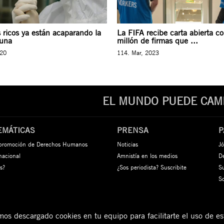
 ricos ya están acaparando la
La FIFA recibe carta abierta c
cuna
millón de firmas que ...
020
114. Mar, 2023
EL MUNDO PUEDE CAMB
EMÁTICAS
PRENSA
P
 promoción de Derechos Humanos
Noticias
Jó
rnacional
Amnistía en los medios
De
s?
¿Sos periodista? Suscribite
S
S
s descargado cookies en tu equipo para facilitarte el uso de est