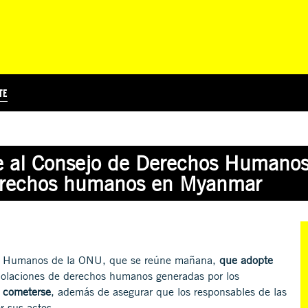
TE
?
Á
TICIA INTERNACIONAL
CURSOS ONLINE
SUSCRIBITE
PREGUNTAS FRECUENTES
ESCRIBÍ POR LOS DERECHOS
EDUCACIÓN EN DERECHOS HUMANOS Y JÓVENES
EDH Y JÓVENES EN EL MUND
de al Consejo de Derechos Humano
 derechos humanos en Myanmar
chos Humanos de la ONU, que se reúne mañana,
que adopte
violaciones de derechos humanos generadas por los
a cometerse
, además de asegurar que los responsables de las
r sus actos.