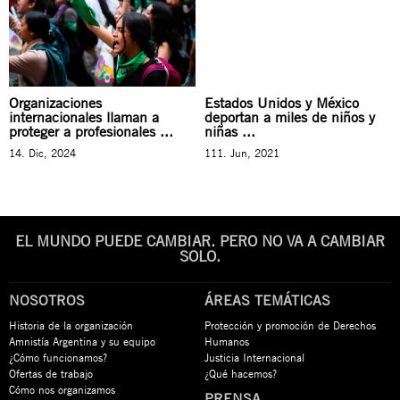
Organizaciones
Estados Unidos y México
internacionales llaman a
deportan a miles de niños y
proteger a profesionales ...
niñas ...
14. Dic, 2024
111. Jun, 2021
EL MUNDO PUEDE CAMBIAR. PERO NO VA A CAMBIAR
SOLO.
NOSOTROS
ÁREAS TEMÁTICAS
Historia de la organización
Protección y promoción de Derechos
Amnistía Argentina y su equipo
Humanos
¿Cómo funcionamos?
Justicia Internacional
Ofertas de trabajo
¿Qué hacemos?
Cómo nos organizamos
PRENSA