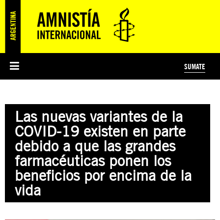
SUMATE
ESI
HISTORIA DE AMNISTÍA INTERNACIONAL
PROTECCIÓN Y PROMOCIÓN DE DERECHOS HUMANOS
NOTICIAS Y COMUNICADOS
JÓVENES ACTIVISTAS
#MIDECISIÓN
COLECTIVO
TESTAMENTO SOLIDARIO
AMNISTÍA EN LOS MEDIOS
COMPROMETIDOS
¿QUIÉNES SOMOS?
JUEGOS
DONÁ
CURSO
NOSOTROS
Las nuevas variantes de la
PREGUNTAS FRECUENTES
PREGUNTAS FRECUENTES
JUSTICIA INTERNACIONAL
SUSCRIBITE
ÁREAS TEMÁTICAS
COVID-19 existen en parte
EDUCACIÓN EN DERECHOS HUMANOS Y JÓVENES
debido a que las grandes
PRENSA
farmacéuticas ponen los
beneficios por encima de la
vida