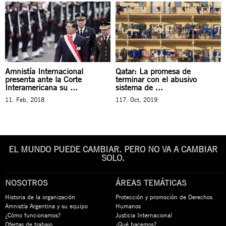
Amnistía Internacional
Qatar: La promesa de
presenta ante la Corte
terminar con el abusivo
Interamericana su ...
sistema de ...
11. Feb, 2018
117. Oct, 2019
EL MUNDO PUEDE CAMBIAR. PERO NO VA A CAMBIAR
SOLO.
NOSOTROS
ÁREAS TEMÁTICAS
Historia de la organización
Protección y promoción de Derechos
Amnistía Argentina y su equipo
Humanos
¿Cómo funcionamos?
Justicia Internacional
Ofertas de trabajo
¿Qué hacemos?