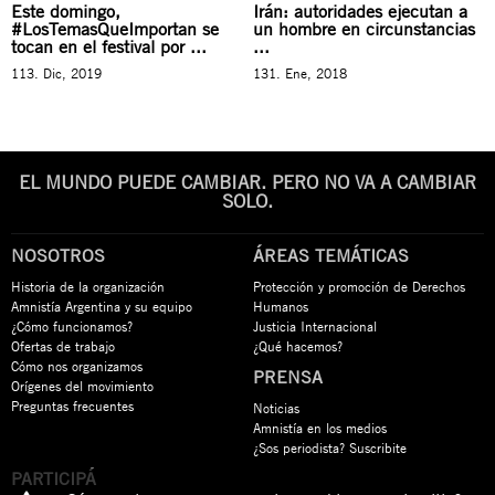
Este domingo,
Irán: autoridades ejecutan a
#LosTemasQueImportan se
un hombre en circunstancias
tocan en el festival por ...
...
113. Dic, 2019
131. Ene, 2018
EL MUNDO PUEDE CAMBIAR. PERO NO VA A CAMBIAR
SOLO.
NOSOTROS
ÁREAS TEMÁTICAS
Historia de la organización
Protección y promoción de Derechos
Amnistía Argentina y su equipo
Humanos
¿Cómo funcionamos?
Justicia Internacional
Ofertas de trabajo
¿Qué hacemos?
Cómo nos organizamos
PRENSA
Orígenes del movimiento
Preguntas frecuentes
Noticias
Amnistía en los medios
¿Sos periodista? Suscribite
PARTICIPÁ