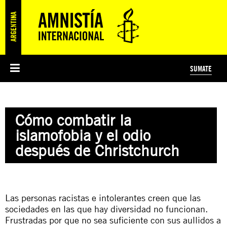
SUMATE
ESI
HISTORIA DE AMNISTÍA INTERNACIONAL
PROTECCIÓN Y PROMOCIÓN DE DERECHOS HUMANOS
NOTICIAS Y COMUNICADOS
JÓVENES ACTIVISTAS
#MIDECISIÓN
COLECTIVO
TESTAMENTO SOLIDARIO
AMNISTÍA EN LOS MEDIOS
COMPROMETIDOS
¿QUIÉNES SOMOS?
JUEGOS
DONÁ
CURSO
NOSOTROS
Cómo combatir la
PREGUNTAS FRECUENTES
PREGUNTAS FRECUENTES
JUSTICIA INTERNACIONAL
SUSCRIBITE
ÁREAS TEMÁTICAS
islamofobia y el odio
EDUCACIÓN EN DERECHOS HUMANOS Y JÓVENES
después de Christchurch
PRENSA
Las personas racistas e intolerantes creen que las
sociedades en las que hay diversidad no funcionan.
Frustradas por que no sea suficiente con sus aullidos a