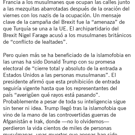
Francia
a los musulmanes que ocupan las calles junto
a las mezquitas abarrotadas después de la oración del
viernes con los nazis de la ocupación
. Un mensaje
clave de la campaña del Brexit fue la “amenaza” de
que Turquía se una a la UE. El archipartidario del
Brexit Nigel Farage acusó a los musulmanes británicos
de
“conflicto de lealtades”
.
Pero quien más se ha beneficiado de la islamofobia en
las urnas ha sido Donald Trump con su promesa
electoral de “cierre total y absoluto de la entrada a
Estados Unidos a las personas musulmanas”. El
presidente afirmó que esta prohibición de entrada
seguiría vigente hasta que los representantes del
país
“averigüen qué rayos está pasando”
.
Probablemente a pesar de toda su inteligencia sigue
sin tener ni idea. Trump llegó tras la islamofobia que
vino de la mano de las controvertidas guerras de
Afganistán e Irak, donde —no lo olvidemos—
perdieron la vida cientos de miles de personas
musulmanas, unas muertes que apenas han sido