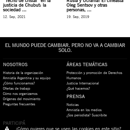
“Techo de cristal” en la
Rusia y Ucrania: El cineasta
justicia de Chubut: la
Oleg Sentsov y otras
sociedad ...
personas, ...
12. Sep, 2021
19. Sep, 2019
EL MUNDO PUEDE CAMBIAR. PERO NO VA A CAMBIAR
SOLO.
NOSOTROS
ÁREAS TEMÁTICAS
Historia de la organización
Protección y promoción de Derechos
Amnistía Argentina y su equipo
Humanos
¿Cómo funcionamos?
Justicia Internacional
Ofertas de trabajo
¿Qué hacemos?
Cómo nos organizamos
PRENSA
Orígenes del movimiento
Preguntas frecuentes
Noticias
Amnistía en los medios
¿Sos periodista? Suscribite
PARTICIPÁ
¿Cómo quieres que se usen las cookies en este sitio?