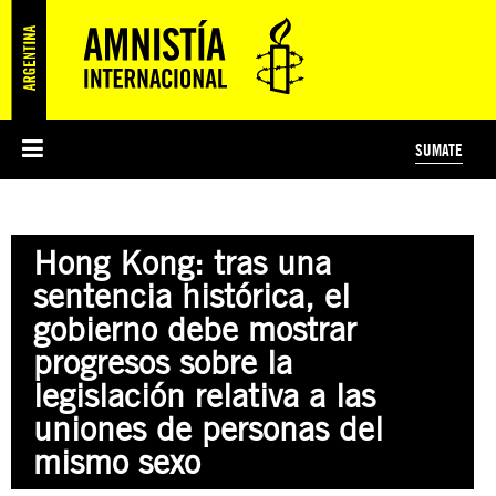
SUMATE
ESI
HISTORIA DE AMNISTÍA INTERNACIONAL
PROTECCIÓN Y PROMOCIÓN DE DERECHOS HUMANOS
NOTICIAS Y COMUNICADOS
JÓVENES ACTIVISTAS
#MIDECISIÓN
COLECTIVO
TESTAMENTO SOLIDARIO
AMNISTÍA EN LOS MEDIOS
COMPROMETIDOS
¿QUIÉNES SOMOS?
JUEGOS
DONÁ
CURSO
NOSOTROS
Hong Kong: tras una
PREGUNTAS FRECUENTES
PREGUNTAS FRECUENTES
JUSTICIA INTERNACIONAL
SUSCRIBITE
ÁREAS TEMÁTICAS
sentencia histórica, el
EDUCACIÓN EN DERECHOS HUMANOS Y JÓVENES
gobierno debe mostrar
PRENSA
progresos sobre la
legislación relativa a las
uniones de personas del
mismo sexo