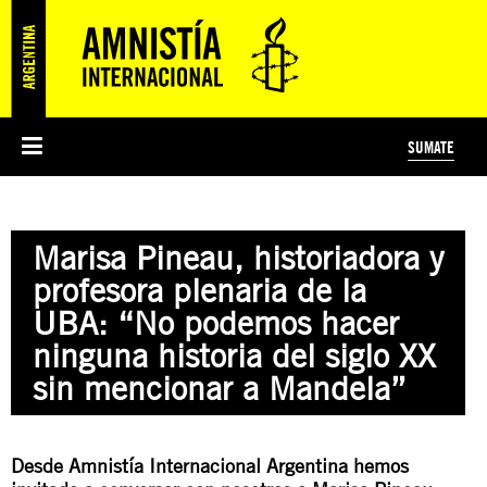
SUMATE
ESI
HISTORIA DE AMNISTÍA INTERNACIONAL
PROTECCIÓN Y PROMOCIÓN DE DERECHOS HUMANOS
NOTICIAS Y COMUNICADOS
JÓVENES ACTIVISTAS
#MIDECISIÓN
COLECTIVO
TESTAMENTO SOLIDARIO
AMNISTÍA EN LOS MEDIOS
COMPROMETIDOS
¿QUIÉNES SOMOS?
JUEGOS
DONÁ
CURSO
NOSOTROS
Marisa Pineau, historiadora y
PREGUNTAS FRECUENTES
PREGUNTAS FRECUENTES
JUSTICIA INTERNACIONAL
SUSCRIBITE
ÁREAS TEMÁTICAS
profesora plenaria de la
EDUCACIÓN EN DERECHOS HUMANOS Y JÓVENES
UBA: “No podemos hacer
PRENSA
ninguna historia del siglo XX
sin mencionar a Mandela”
Desde Amnistía Internacional Argentina hemos