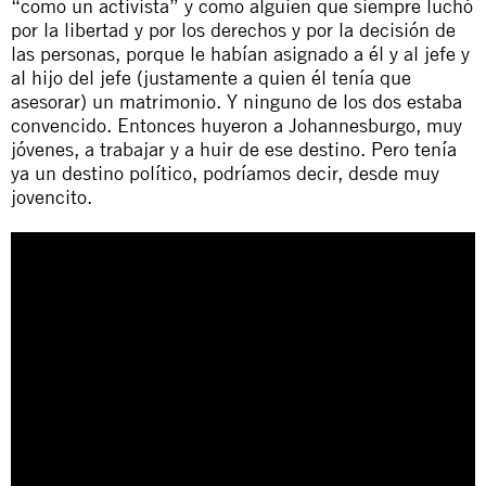
“como un activista” y como alguien que siempre luchó
por la libertad y por los derechos y por la decisión de
las personas, porque le habían asignado a él y al jefe y
al hijo del jefe (justamente a quien él tenía que
asesorar) un matrimonio. Y ninguno de los dos estaba
convencido. Entonces huyeron a Johannesburgo, muy
jóvenes, a trabajar y a huir de ese destino. Pero tenía
ya un destino político, podríamos decir, desde muy
jovencito.