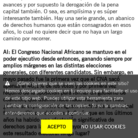
avances y por supuesto la derogación de la pena
capital también. O sea, es amplísima y es súper
interesante también. Hay una serie grande, un abanico
de derechos humanos que están consagrados en esos
años, lo cual no quiere decir que no haya un largo
camino por recorrer.
AI: El Congreso Nacional Africano se mantuvo en el
poder ejecutivo desde entonces, ganando siempre por
amplios márgenes en las distintas elecciones
generales, con diferentes candidatos. Sin embargo, en
mayo pasado fue la primera vez que el CNA sacó
¿Cómo quieres que se usen las cookies en este sitio?
apenas el 40,1% de los votos y por primera vez
Hemos descargado cookies en tu equipo para facilitarte el uso
requirió de la oposición para formar un gobierno de
de este sitio web. Puedes utilizar esta herramienta para
coalición, que asumió hace nada más que un mes.
cambiar la configuración de las cookies. Si no la cambias,
¿Cómo se explica este desgaste relativo de la principal
fuerza política sudafricana? ¿Creés que en los últimos
entenderemos que accedes a continuar.
años ha habido una afectación significativa de
derechos para las grandes mayorías como para que
ACEPTO
NO USAR COOKIES
este resultado electoral tenga lugar?