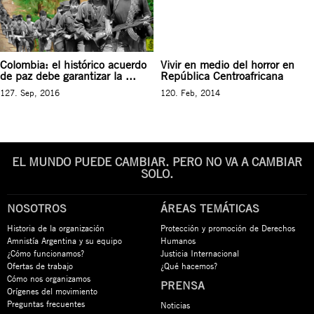
Colombia: el histórico acuerdo
Vivir en medio del horror en
de paz debe garantizar la ...
República Centroafricana
127. Sep, 2016
120. Feb, 2014
EL MUNDO PUEDE CAMBIAR. PERO NO VA A CAMBIAR
SOLO.
NOSOTROS
ÁREAS TEMÁTICAS
Historia de la organización
Protección y promoción de Derechos
Amnistía Argentina y su equipo
Humanos
¿Cómo funcionamos?
Justicia Internacional
Ofertas de trabajo
¿Qué hacemos?
Cómo nos organizamos
PRENSA
Orígenes del movimiento
Preguntas frecuentes
Noticias