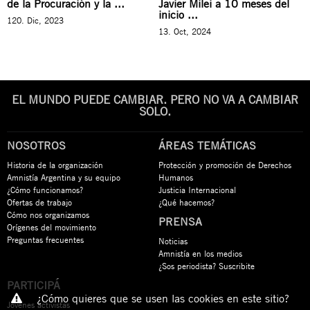
de la Procuración y la ...
Javier Milei a 10 meses del
inicio ...
120. Dic, 2023
13. Oct, 2024
EL MUNDO PUEDE CAMBIAR. PERO NO VA A CAMBIAR
SOLO.
NOSOTROS
ÁREAS TEMÁTICAS
Historia de la organización
Protección y promoción de Derechos
Amnistía Argentina y su equipo
Humanos
¿Cómo funcionamos?
Justicia Internacional
Ofertas de trabajo
¿Qué hacemos?
Cómo nos organizamos
PRENSA
Orígenes del movimiento
Preguntas frecuentes
Noticias
Amnistía en los medios
¿Sos periodista? Suscribite
PARTICIPÁ
¿Cómo quieres que se usen las cookies en este sitio?
Jóvenes activistas