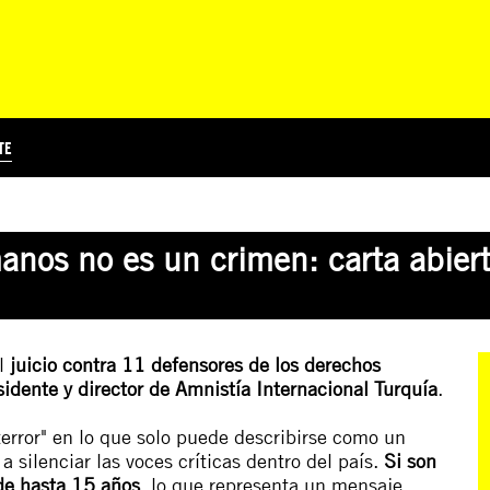
TE
?
Á
TICIA INTERNACIONAL
CURSOS ONLINE
SUSCRIBITE
PREGUNTAS FRECUENTES
ESCRIBÍ POR LOS DERECHOS
EDUCACIÓN EN DERECHOS HUMANOS Y JÓVENES
EDH Y JÓVENES EN EL MUND
nos no es un crimen: carta abiert
l
juicio contra 11 defensores de los derechos
esidente y director de Amnistía Internacional Turquía
.
terror" en lo que solo puede describirse como un
 silenciar las voces críticas dentro del país.
Si son
de hasta 15 años
, lo que representa
un mensaje