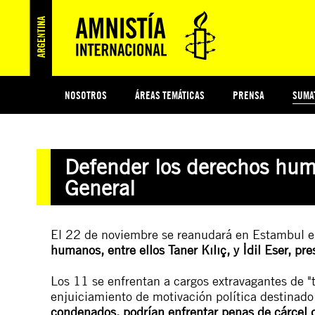
NOSOTROS
ÁREAS TEMÁTICAS
PRENSA
SUMA
ESI
#MIDECISIÓN
HISTORIA DE AMNISTÍA INTERNACIONAL
PROTECCIÓN Y PROMOCIÓN DE DERECHOS HUMANOS
NOTICIAS Y COMUNICADOS
JÓVENES ACTIVISTAS
COLECTIVO
TESTAMENTO SOLIDARIO
COMPROMETIDOS
AMNISTÍA EN LOS MEDIOS
¿QUIÉNES SOMOS
JUEGOS
DON
JUS
Defender los derechos huma
PREGUNTAS FRECUENTES
General
El 22 de noviembre se reanudará en Estambul e
humanos, entre ellos Taner Kılıç, y İdil Eser, pr
Los 11 se enfrentan a cargos extravagantes de "
enjuiciamiento de motivación política destinado a
condenados, podrían enfrentar penas de cárcel 