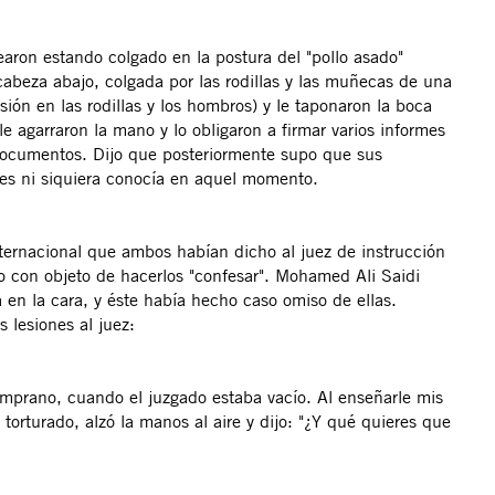
aron estando colgado en la postura del "pollo asado"
cabeza abajo, colgada por las rodillas y las muñecas de una
ión en las rodillas y los hombros) y le taponaron la boca
e agarraron la mano y lo obligaron a firmar varios informes
s documentos. Dijo que posteriormente supo que sus
nes ni siquiera conocía en aquel momento.
ternacional que ambos habían dicho al juez de instrucción
o con objeto de hacerlos "confesar". Mohamed Ali Saidi
 en la cara, y éste había hecho caso omiso de ellas.
 lesiones al juez:
temprano, cuando el juzgado estaba vacío. Al enseñarle mis
torturado, alzó la manos al aire y dijo: "¿Y qué quieres que