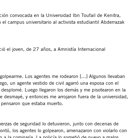
ión convocada en la Universidad Ibn Toufail de Kenitra,
el campus universitario al activista estudiantil Abderrazak
eció el joven, de 27 años, a Amnistía Internacional
r golpearme. Los agentes me rodearon [...] Algunos llevaban
ego, un agente vestido de civil agarró una esposa con el
e desplomé. Luego llegaron los demás y me pisotearon en la
e desmayé, y entonces me arrojaron fuera de la universidad,
es pensaron que estaba muerto.
fuerzas de seguridad lo detuvieron, junto con decenas de
contó, los agentes lo golpearon, amenazaron con violarlo con
on a la comisaría. La policía lo sometió de nuevo a malos