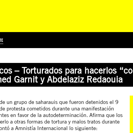
TE
?
Á
TICIA INTERNACIONAL
CURSOS ONLINE
SUSCRIBITE
PREGUNTAS FRECUENTES
ESCRIBÍ POR LOS DERECHOS
EDUCACIÓN EN DERECHOS HUMANOS Y JÓVENES
EDH Y JÓVENES EN EL MUND
cos – Torturados para hacerlos “co
ed Garnit y Abdelaziz Redaouia
e un grupo de saharauis que fueron detenidos el 9
de protesta cometidos durante una manifestación
ntes en favor de la autodeterminación. Afirma que los
rlo a otras formas de tortura y malos tratos durante
Contó a Amnistía Internacional lo siguiente: