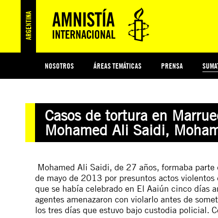
NOSOTROS
ÁREAS TEMÁTICAS
PRENSA
SUMA
ESI
#MIDECISIÓN
HISTORIA DE AMNISTÍA INTERNACIONAL
PROTECCIÓN Y PROMOCIÓN DE DERECHOS HUMANOS
NOTICIAS Y COMUNICADOS
JÓVENES ACTIVISTAS
COLECTIVO
TESTAMENTO SOLIDARIO
COMPROMETIDOS
AMNISTÍA EN LOS MEDIOS
¿QUIÉNES SOMOS
JUEGOS
DON
JUS
Casos de tortura en Marrue
PREGUNTAS FRECUENTES
Mohamed Ali Saidi, Moham
Mohamed Ali Saidi, de 27 años, formaba parte d
de mayo de 2013 por presuntos actos violentos 
que se había celebrado en El Aaiún cinco días a
agentes amenazaron con violarlo antes de somete
los tres días que estuvo bajo custodia policial. 