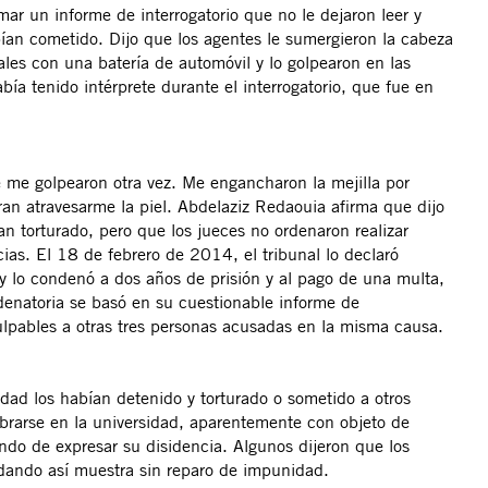
mar un informe de interrogatorio que no le dejaron leer y
bían cometido. Dijo que los agentes le sumergieron la cabeza
tales con una batería de automóvil y lo golpearon en las
ía tenido intérprete durante el interrogatorio, que fue en
e me golpearon otra vez. Me engancharon la mejilla por
ran atravesarme la piel.
Abdelaziz Redaouia afirma que dijo
an torturado, pero que los jueces no ordenaron realizar
as. El 18 de febrero de 2014, el tribunal lo declaró
 y lo condenó a dos años de prisión y al pago de una multa,
enatoria se basó en su cuestionable informe de
 culpables a otras tres personas acusadas en la misma causa.
idad los habían detenido y torturado o sometido a otros
brarse en la universidad, aparentemente con objeto de
endo de expresar su disidencia. Algunos dijeron que los
 dando así muestra sin reparo de impunidad.