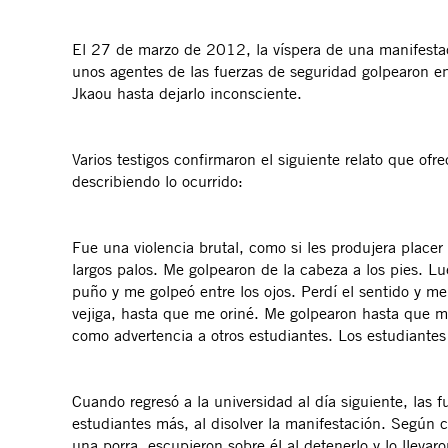
El 27 de marzo de 2012, la víspera de una manifestac
unos agentes de las fuerzas de seguridad golpearon en 
Jkaou hasta dejarlo inconsciente.
Varios testigos confirmaron el siguiente relato que ofr
describiendo lo ocurrido:
Fue una violencia brutal, como si les produjera place
largos palos. Me golpearon de la cabeza a los pies. Lu
puño y me golpeó entre los ojos. Perdí el sentido y m
vejiga, hasta que me oriné. Me golpearon hasta que m
como advertencia a otros estudiantes. Los estudiant
Cuando regresó a la universidad al día siguiente, las 
estudiantes más, al disolver la manifestación. Según 
una porra, escupieron sobre él al detenerlo y lo llevar