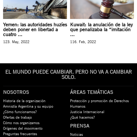
Yemen: las autoridades huzíes
Kuwait: la anulación de la ley
deben poner en libertad a
que penalizaba la “imitación
cuatro ...
...
123. May, 2022
116. Feb, 2022
EL MUNDO PUEDE CAMBIAR. PERO NO VA A CAMBIAR
SOLO.
NOSOTROS
ÁREAS TEMÁTICAS
Historia de la organización
Protección y promoción de Derechos
Amnistía Argentina y su equipo
Humanos
¿Cómo funcionamos?
Justicia Internacional
Ofertas de trabajo
¿Qué hacemos?
Cómo nos organizamos
PRENSA
Orígenes del movimiento
Preguntas frecuentes
Noticias