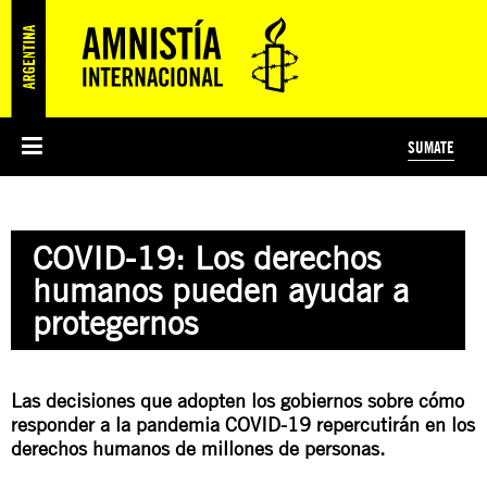
SUMATE
ESI
HISTORIA DE AMNISTÍA INTERNACIONAL
PROTECCIÓN Y PROMOCIÓN DE DERECHOS HUMANOS
NOTICIAS Y COMUNICADOS
JÓVENES ACTIVISTAS
#MIDECISIÓN
COLECTIVO
TESTAMENTO SOLIDARIO
AMNISTÍA EN LOS MEDIOS
COMPROMETIDOS
¿QUIÉNES SOMOS?
JUEGOS
DONÁ
CURSO
NOSOTROS
COVID-19: Los derechos
PREGUNTAS FRECUENTES
PREGUNTAS FRECUENTES
JUSTICIA INTERNACIONAL
SUSCRIBITE
ÁREAS TEMÁTICAS
humanos pueden ayudar a
EDUCACIÓN EN DERECHOS HUMANOS Y JÓVENES
protegernos
PRENSA
Las decisiones que adopten los gobiernos sobre cómo
responder a la pandemia COVID-19 repercutirán en los
derechos humanos de millones de personas.