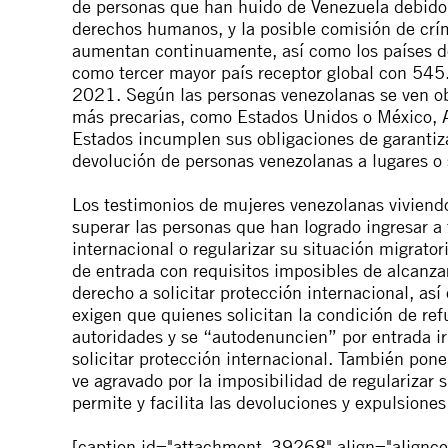
de personas que han huido de Venezuela debido 
derechos humanos, y la posible comisión de crí
aumentan continuamente, así como los países de
como tercer mayor país receptor global con 545.
2021. Según las personas venezolanas se ven obl
más precarias, como
Estados Unidos
o
México
,
Estados incumplen sus obligaciones de garantiza
devolución de personas venezolanas a lugares o 
Los testimonios de mujeres venezolanas viviendo
superar las personas que han logrado ingresar a 
internacional o regularizar su situación migrator
de entrada con requisitos imposibles de alcanzar
derecho a solicitar protección internacional, as
exigen que quienes solicitan la condición de ref
autoridades y se “autodenuncien” por entrada ir
solicitar protección internacional. También pone
ve agravado por la imposibilidad de regularizar s
permite y facilita las devoluciones y expulsione
[caption id="attachment_39268" align="alignce