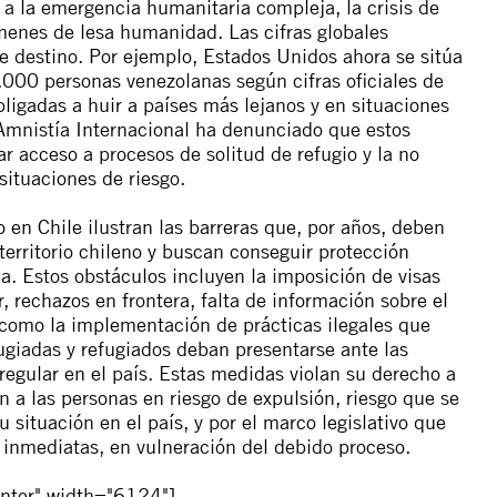
a la emergencia humanitaria compleja, la crisis de
menes de lesa humanidad. Las cifras globales
 destino. Por ejemplo, Estados Unidos ahora se sitúa
000 personas venezolanas según cifras oficiales de
igadas a huir a países más lejanos y en situaciones
 Amnistía Internacional ha denunciado que estos
r acceso a procesos de solitud de refugio y la no
situaciones de riesgo.
 en Chile ilustran las barreras que, por años, deben
territorio chileno y buscan conseguir protección
ia. Estos obstáculos incluyen la imposición de visas
, rechazos en frontera, falta de información sobre el
í como la implementación de prácticas ilegales que
ugiadas y refugiados deban presentarse ante las
regular en el país. Estas medidas violan su derecho a
n a las personas en riesgo de expulsión, riesgo que se
u situación en el país, y por el marco legislativo que
s inmediatas, en vulneración del debido proceso.
nter" width="6124"]