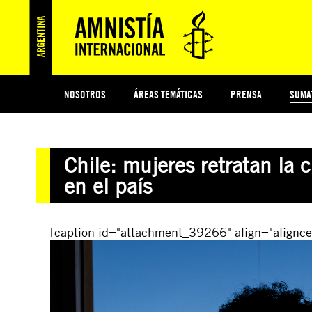
NOSOTROS
ÁREAS TEMÁTICAS
PRENSA
SUMA
ESI
#MIDECISIÓN
HISTORIA DE AMNISTÍA INTERNACIONAL
PROTECCIÓN Y PROMOCIÓN DE DERECHOS HUMANOS
NOTICIAS Y COMUNICADOS
JÓVENES ACTIVISTAS
COLECTIVO
TESTAMENTO SOLIDARIO
COMPROMETIDOS
AMNISTÍA EN LOS MEDIOS
¿QUIÉNES SOMOS
JUEGOS
DON
JUS
Chile: mujeres retratan la 
PREGUNTAS FRECUENTES
en el país
[caption id="attachment_39266" align="alignce