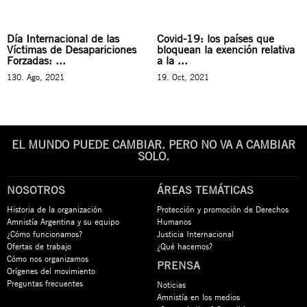
Día Internacional de las
Covid-19: los países que
Víctimas de Desapariciones
bloquean la exención relativa
Forzadas: ...
a la ...
130. Ago, 2021
19. Oct, 2021
EL MUNDO PUEDE CAMBIAR. PERO NO VA A CAMBIAR
SOLO.
NOSOTROS
ÁREAS TEMÁTICAS
Historia de la organización
Protección y promoción de Derechos
Amnistía Argentina y su equipo
Humanos
¿Cómo funcionamos?
Justicia Internacional
Ofertas de trabajo
¿Qué hacemos?
Cómo nos organizamos
PRENSA
Orígenes del movimiento
Preguntas frecuentes
Noticias
Amnistía en los medios