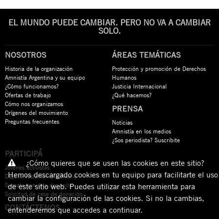
EL MUNDO PUEDE CAMBIAR. PERO NO VA A CAMBIAR
SOLO.
NOSOTROS
ÁREAS TEMÁTICAS
Historia de la organización
Protección y promoción de Derechos
Amnistía Argentina y su equipo
Humanos
¿Cómo funcionamos?
Justicia Internacional
Ofertas de trabajo
¿Qué hacemos?
Cómo nos organizamos
PRENSA
Orígenes del movimiento
Preguntas frecuentes
Noticias
Amnistía en los medios
¿Sos periodista? Suscribite
PARTICIPÁ
¿Cómo quieres que se usen las cookies en este sitio?
Jóvenes activistas
Hemos descargado cookies en tu equipo para facilitarte el uso
Dejá tu testamento solidario
Sumate con una donación
de este sitio web. Puedes utilizar esta herramienta para
Solicitud de cese de donación
cambiar la configuración de las cookies. Si no la cambias,
CONTÁCTENOS
entenderemos que accedes a continuar.