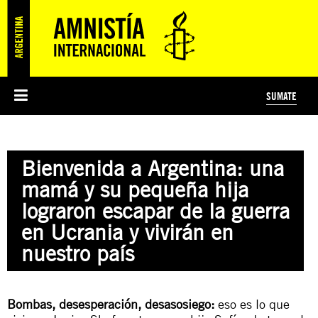
SUMATE
ESI
HISTORIA DE AMNISTÍA INTERNACIONAL
PROTECCIÓN Y PROMOCIÓN DE DERECHOS HUMANOS
NOTICIAS Y COMUNICADOS
JÓVENES ACTIVISTAS
#MIDECISIÓN
COLECTIVO
TESTAMENTO SOLIDARIO
AMNISTÍA EN LOS MEDIOS
COMPROMETIDOS
¿QUIÉNES SOMOS?
JUEGOS
DONÁ
CURSO
NOSOTROS
Bienvenida a Argentina: una
PREGUNTAS FRECUENTES
PREGUNTAS FRECUENTES
JUSTICIA INTERNACIONAL
SUSCRIBITE
ÁREAS TEMÁTICAS
mamá y su pequeña hija
EDUCACIÓN EN DERECHOS HUMANOS Y JÓVENES
lograron escapar de la guerra
PRENSA
en Ucrania y vivirán en
nuestro país
Bombas, desesperación, desasosiego:
eso es lo que