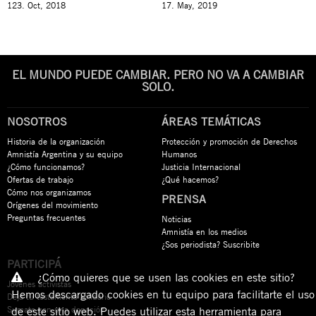
123. Oct, 2018
17. May, 2019
EL MUNDO PUEDE CAMBIAR. PERO NO VA A CAMBIAR
SOLO.
NOSOTROS
ÁREAS TEMÁTICAS
Historia de la organización
Protección y promoción de Derechos
Amnistía Argentina y su equipo
Humanos
¿Cómo funcionamos?
Justicia Internacional
Ofertas de trabajo
¿Qué hacemos?
Cómo nos organizamos
PRENSA
Orígenes del movimiento
Preguntas frecuentes
Noticias
Amnistía en los medios
¿Sos periodista? Suscribite
PARTICIPÁ
¿Cómo quieres que se usen las cookies en este sitio?
Jóvenes activistas
Hemos descargado cookies en tu equipo para facilitarte el uso
Dejá tu testamento solidario
Sumate con una donación
de este sitio web. Puedes utilizar esta herramienta para