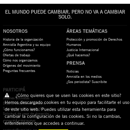
EL MUNDO PUEDE CAMBIAR. PERO NO VA A CAMBIAR
SOLO.
NOSOTROS
ÁREAS TEMÁTICAS
Historia de la organización
Protección y promoción de Derechos
Amnistía Argentina y su equipo
Humanos
¿Cómo funcionamos?
Justicia Internacional
Ofertas de trabajo
¿Qué hacemos?
Cómo nos organizamos
PRENSA
Orígenes del movimiento
Preguntas frecuentes
Noticias
Amnistía en los medios
¿Sos periodista? Suscribite
PARTICIPÁ
¿Cómo quieres que se usen las cookies en este sitio?
Jóvenes activistas
Hemos descargado cookies en tu equipo para facilitarte el uso
Dejá tu testamento solidario
Sumate con una donación
de este sitio web. Puedes utilizar esta herramienta para
Solicitud de cese de donación
cambiar la configuración de las cookies. Si no la cambias,
CONTÁCTENOS
entenderemos que accedes a continuar.
contacto@amnistia.org.ar