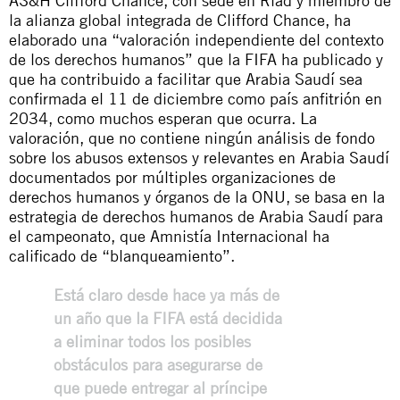
AS&H Clifford Chance
, con sede en Riad y miembro de
la alianza global integrada de Clifford Chance, ha
elaborado una “valoración independiente del contexto
de los derechos humanos” que la FIFA ha publicado y
que ha contribuido a facilitar que Arabia Saudí sea
confirmada
el 11 de diciembre
como país anfitrión en
2034, como muchos esperan que ocurra. La
valoración, que no contiene ningún análisis de fondo
sobre los abusos extensos y relevantes en Arabia Saudí
documentados por múltiples organizaciones de
derechos humanos y órganos de la ONU, se basa en la
estrategia de derechos humanos de Arabia Saudí para
el campeonato, que Amnistía Internacional
ha
calificado
de “blanqueamiento”.
Está claro desde hace ya más de
un año que la FIFA está decidida
a eliminar todos los posibles
obstáculos para asegurarse de
que puede entregar al príncipe