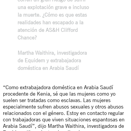
una explotación grave e incluso
la muerte. ¿Cómo es que estas
realidades han escapado a la
atención de AS&H Clifford
Chance?
Martha Waithira
, investigadora
de Equidem y extrabajadora
doméstica en Arabia Saudí
“Como extrabajadora doméstica en Arabia Saudí
procedente de Kenia, sé que las mujeres como yo
suelen ser tratadas como esclavas. Las mujeres
especialmente sufren abusos sexuales y otros abusos
relacionados con el género. Estoy en contacto regular
con trabajadoras que viven situaciones espantosas en
Arabia Saudí”, dijo Martha Waithira, investigadora de