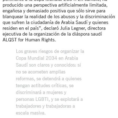
producido una perspectiva artificialmente limitada,
engañosa y demasiado positiva que sólo sirve para
blanquear la realidad de los abusos y la discriminación
que sufren la ciudadanía de Arabia Saudí y quienes
residen en el país”, declaró Julia Legner, directora
ejecutiva de la organización de la diáspora saudí
ALQST for Human Rights.
Los graves riesgos de organizar la
Copa Mundial 2034 en Arabia
Saudí son claros y conocidos: si
no se acometen amplias
reformas, se detendrá a quienes
tengan actitudes críticas, se
discriminará a mujeres y
personas LGBTI, y se explotará a
trabajadores y trabajadoras a
escala masiva.