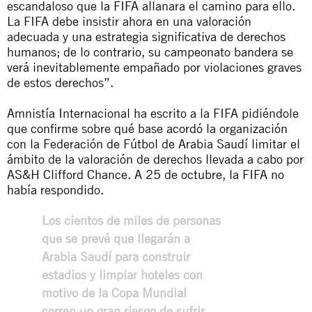
escandaloso que la FIFA allanara el camino para ello.
La FIFA debe insistir ahora en una valoración
adecuada y una estrategia significativa de derechos
humanos; de lo contrario, su campeonato bandera se
verá inevitablemente empañado por violaciones graves
de estos derechos”.
Amnistía Internacional ha escrito a la FIFA pidiéndole
que confirme sobre qué base acordó la organización
con la Federación de Fútbol de Arabia Saudí limitar el
ámbito de la valoración de derechos llevada a cabo por
AS&H Clifford Chance. A 25 de octubre, la FIFA no
había respondido.
Los cientos de miles de personas
que se prevé que llegarán a
Arabia Saudí para construir
estadios y limpiar hoteles con
motivo de la Copa Mundial
corren un gran riesgo de sufrir