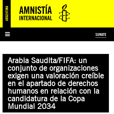
SUMATE
ESI
HISTORIA DE AMNISTÍA INTERNACIONAL
PROTECCIÓN Y PROMOCIÓN DE DERECHOS HUMANOS
NOTICIAS Y COMUNICADOS
JÓVENES ACTIVISTAS
#MIDECISIÓN
COLECTIVO
TESTAMENTO SOLIDARIO
AMNISTÍA EN LOS MEDIOS
COMPROMETIDOS
¿QUIÉNES SOMOS?
JUEGOS
DONÁ
CURSO
NOSOTROS
Arabia Saudita/FIFA: un
PREGUNTAS FRECUENTES
PREGUNTAS FRECUENTES
JUSTICIA INTERNACIONAL
SUSCRIBITE
ÁREAS TEMÁTICAS
conjunto de organizaciones
EDUCACIÓN EN DERECHOS HUMANOS Y JÓVENES
exigen una valoración creíble
PRENSA
en el apartado de derechos
humanos en relación con la
candidatura de la Copa
Mundial 2034