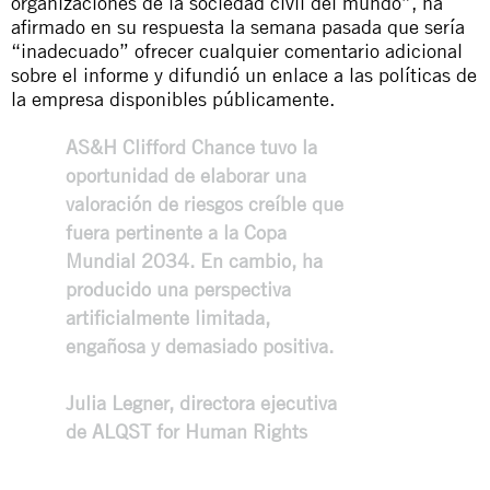
organizaciones de la sociedad civil del mundo”, ha
afirmado en su respuesta la semana pasada que sería
“inadecuado” ofrecer cualquier comentario adicional
sobre el informe y difundió un enlace a las políticas de
la empresa disponibles públicamente.
AS&H Clifford Chance tuvo la
oportunidad de elaborar una
valoración de riesgos creíble que
fuera pertinente a la Copa
Mundial 2034. En cambio, ha
producido una perspectiva
artificialmente limitada,
engañosa y demasiado positiva.
Julia Legner, directora ejecutiva
de ALQST for Human Rights