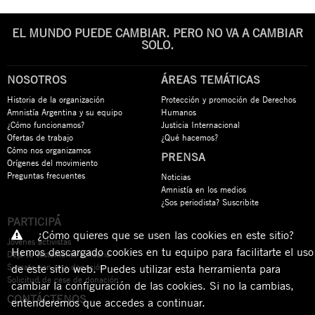
EL MUNDO PUEDE CAMBIAR. PERO NO VA A CAMBIAR
SOLO.
NOSOTROS
ÁREAS TEMÁTICAS
Historia de la organización
Protección y promoción de Derechos
Amnistía Argentina y su equipo
Humanos
¿Cómo funcionamos?
Justicia Internacional
Ofertas de trabajo
¿Qué hacemos?
Cómo nos organizamos
PRENSA
Orígenes del movimiento
Preguntas frecuentes
Noticias
Amnistía en los medios
¿Sos periodista? Suscribite
PARTICIPÁ
¿Cómo quieres que se usen las cookies en este sitio?
Jóvenes activistas
Hemos descargado cookies en tu equipo para facilitarte el uso
Dejá tu testamento solidario
Sumate con una donación
de este sitio web. Puedes utilizar esta herramienta para
Solicitud de cese de donación
cambiar la configuración de las cookies. Si no la cambias,
CONTÁCTENOS
entenderemos que accedes a continuar.