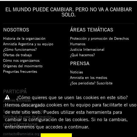
EL MUNDO PUEDE CAMBIAR. PERO NO VA A CAMBIAR
SOLO.
NOSOTROS
ÁREAS TEMÁTICAS
Historia de la organización
Protección y promoción de Derechos
Amnistía Argentina y su equipo
Humanos
¿Cómo funcionamos?
Justicia Internacional
Ofertas de trabajo
¿Qué hacemos?
Cómo nos organizamos
PRENSA
Orígenes del movimiento
Preguntas frecuentes
Noticias
Amnistía en los medios
¿Sos periodista? Suscribite
PARTICIPÁ
¿Cómo quieres que se usen las cookies en este sitio?
Jóvenes activistas
Hemos descargado cookies en tu equipo para facilitarte el uso
Dejá tu testamento solidario
Sumate con una donación
de este sitio web. Puedes utilizar esta herramienta para
Solicitud de cese de donación
cambiar la configuración de las cookies. Si no la cambias,
CONTÁCTENOS
entenderemos que accedes a continuar.
contacto@amnistia.org.ar