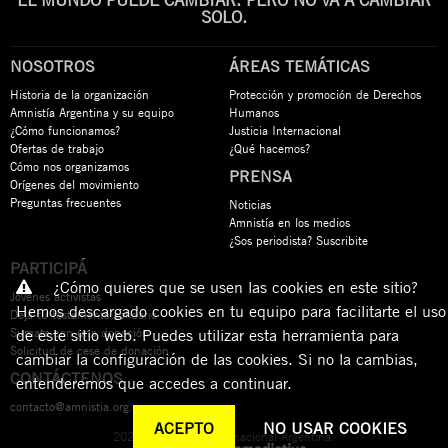
EL MUNDO PUEDE CAMBIAR. PERO NO VA A CAMBIAR
SOLO.
NOSOTROS
ÁREAS TEMÁTICAS
Historia de la organización
Protección y promoción de Derechos
Amnistía Argentina y su equipo
Humanos
¿Cómo funcionamos?
Justicia Internacional
Ofertas de trabajo
¿Qué hacemos?
Cómo nos organizamos
PRENSA
Orígenes del movimiento
Preguntas frecuentes
Noticias
Amnistía en los medios
¿Sos periodista? Suscribite
PARTICIPÁ
¿Cómo quieres que se usen las cookies en este sitio?
Jóvenes activistas
Hemos descargado cookies en tu equipo para facilitarte el uso
Dejá tu testamento solidario
Sumate con una donación
de este sitio web. Puedes utilizar esta herramienta para
Solicitud de cese de donación
cambiar la configuración de las cookies. Si no la cambias,
CONTÁCTENOS
entenderemos que accedes a continuar.
contacto@amnistia.org.ar
ACEPTO
NO USAR COOKIES
2026 © Amnistía Internacional Argentina.