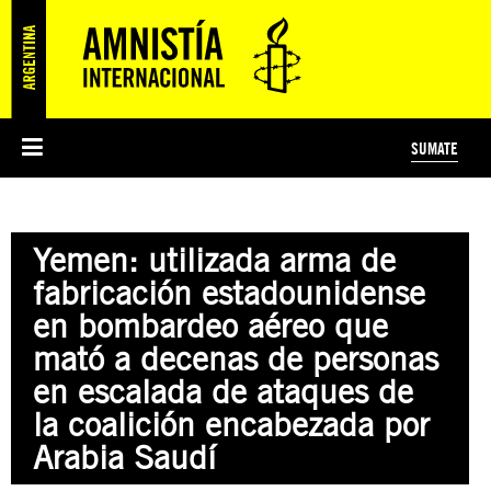
SUMATE
ESI
HISTORIA DE AMNISTÍA INTERNACIONAL
PROTECCIÓN Y PROMOCIÓN DE DERECHOS HUMANOS
NOTICIAS Y COMUNICADOS
JÓVENES ACTIVISTAS
#MIDECISIÓN
COLECTIVO
TESTAMENTO SOLIDARIO
AMNISTÍA EN LOS MEDIOS
COMPROMETIDOS
¿QUIÉNES SOMOS?
JUEGOS
DONÁ
CURSO
NOSOTROS
Yemen: utilizada arma de
PREGUNTAS FRECUENTES
PREGUNTAS FRECUENTES
JUSTICIA INTERNACIONAL
SUSCRIBITE
ÁREAS TEMÁTICAS
fabricación estadounidense
EDUCACIÓN EN DERECHOS HUMANOS Y JÓVENES
en bombardeo aéreo que
PRENSA
mató a decenas de personas
en escalada de ataques de
la coalición encabezada por
Arabia Saudí