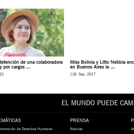
 detención de una colaboradora
Miss Bolivia y Litto Nebbia en
 por cargos ...
en Buenos Aires la ...
021
118. Sep, 2017
EL MUNDO PUEDE CAMB
EMÁTICAS
PRENSA
P
 promoción de Derechos Humanos
Noticias
Jó