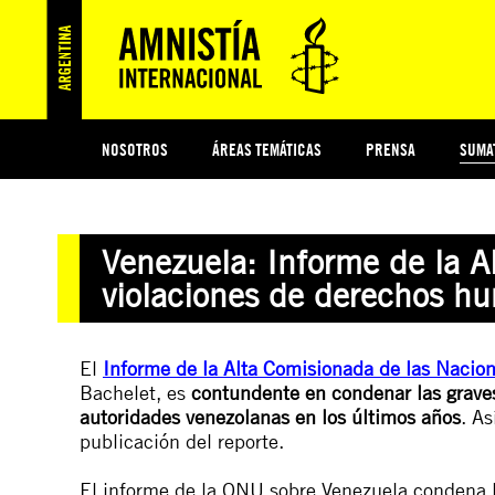
NOSOTROS
ÁREAS TEMÁTICAS
PRENSA
SUMA
ESI
#MIDECISIÓN
HISTORIA DE AMNISTÍA INTERNACIONAL
PROTECCIÓN Y PROMOCIÓN DE DERECHOS HUMANOS
NOTICIAS Y COMUNICADOS
JÓVENES ACTIVISTAS
COLECTIVO
TESTAMENTO SOLIDARIO
COMPROMETIDOS
AMNISTÍA EN LOS MEDIOS
¿QUIÉNES SOMOS
JUEGOS
DON
JUS
Venezuela: Informe de la 
PREGUNTAS FRECUENTES
violaciones de derechos h
El
Informe de la Alta Comisionada de las Naci
Bachelet, es
contundente en condenar las grave
autoridades venezolanas en los últimos años
. As
publicación del reporte.
El informe de la ONU sobre Venezuela condena 