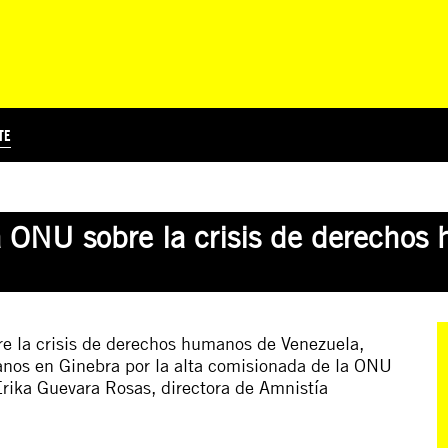
TE
?
Á
TICIA INTERNACIONAL
CURSOS ONLINE
SUSCRIBITE
PREGUNTAS FRECUENTES
ESCRIBÍ POR LOS DERECHOS
EDUCACIÓN EN DERECHOS HUMANOS Y JÓVENES
EDH Y JÓVENES EN EL MUND
a ONU sobre la crisis de derechos
bre la crisis de derechos humanos de Venezuela,
nos en Ginebra por la alta comisionada de la ONU
rika Guevara Rosas, directora de Amnistía