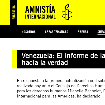
NOSOTROS
ÁREAS TEMÁTICAS
PRENSA
SUMA
ESI
#MIDECISIÓN
HISTORIA DE AMNISTÍA INTERNACIONAL
PROTECCIÓN Y PROMOCIÓN DE DERECHOS HUMANOS
NOTICIAS Y COMUNICADOS
JÓVENES ACTIVISTAS
COLECTIVO
TESTAMENTO SOLIDARIO
COMPROMETIDOS
AMNISTÍA EN LOS MEDIOS
¿QUIÉNES SOMOS
JUEGOS
DON
JUS
Venezuela: El informe de l
PREGUNTAS FRECUENTES
hacia la verdad
En respuesta a la primera actualización oral so
realizada hoy ante el Consejo de Derechos Huma
para los derechos humanos Michelle Bachelet, E
Internacional para las Américas, ha declarado: