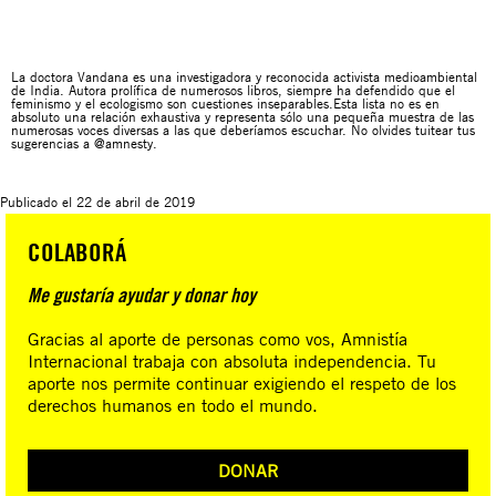
La doctora Vandana es una investigadora y reconocida activista medioambiental
de India. Autora prolífica de numerosos libros, siempre ha defendido que
el
feminismo y el ecologismo son cuestiones inseparables
.
Esta lista no es en
absoluto una relación exhaustiva y representa sólo una pequeña muestra de las
numerosas voces diversas a las que deberíamos escuchar. No olvides tuitear tus
sugerencias a
@amnesty
.
Publicado el
22 de abril de 2019
COLABORÁ
Me gustaría ayudar y donar hoy
Gracias al aporte de personas como vos, Amnistía
Internacional trabaja con absoluta independencia. Tu
aporte nos permite continuar exigiendo el respeto de los
derechos humanos en todo el mundo.
DONAR