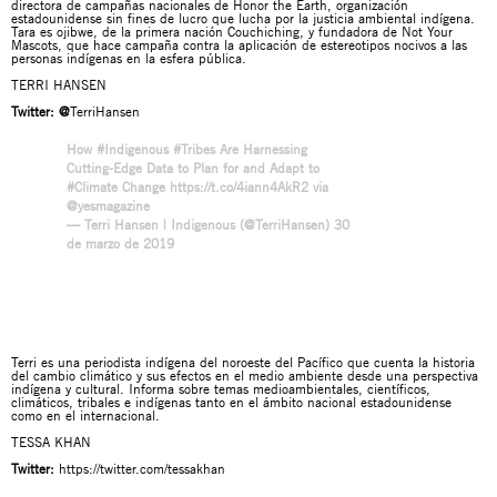
directora de campañas nacionales de Honor the Earth, organización
estadounidense sin fines de lucro que lucha por la justicia ambiental indígena.
Tara es ojibwe, de la primera nación Couchiching, y fundadora de Not Your
Mascots, que hace campaña contra la aplicación de estereotipos nocivos a las
personas indígenas en la esfera pública.
TERRI HANSEN
Twitter:
@
TerriHansen
How
#Indigenous
#Tribes
Are Harnessing
Cutting-Edge Data to Plan for and Adapt to
#Climate
Change
https://t.co/4iann4AkR2
via
@yesmagazine
— Terri Hansen | Indigenous (@TerriHansen)
30
de marzo de 2019
Terri es una periodista indígena del noroeste del Pacífico que cuenta la historia
del cambio climático y sus efectos en el medio ambiente desde una perspectiva
indígena y cultural. Informa sobre temas medioambientales, científicos,
climáticos, tribales e indígenas tanto en el ámbito nacional estadounidense
como en el internacional.
TESSA KHAN
Twitter:
https://twitter.com/tessakhan