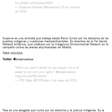
pic.twitter.com/kGwbovNXCA
— Suzanne Dhaliwal (@zoozanne)
25 de octubre
de 2018
Suzanne es una activista que trabaja desde Reino Unido por los derechos de los
pueblos indígenas y cuestiones medioambientales. Es directora de la Tar Sands
Network británica, que colabora con la Indigenous Environmental Network en la
campaña contra las arenas alquitranadas de Alberta.
TARA HOUSKA
Twitter:
@
zhaabowekwe
"When you aren't viewed as real people, it's a lot
easier to run over your rights."
@zhaabowekwe
https://t.co/oPWL34sViE
— TED Talks (@TEDTalks)
4 de mayo de 2018
Tara es una abogada que lucha por los derechos y la justicia indígenas. Es la