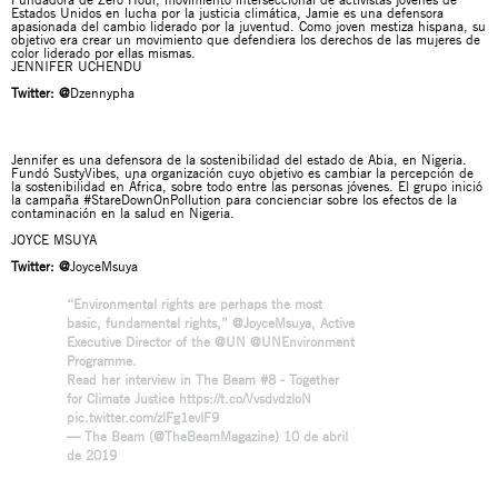
Estados Unidos en lucha por la justicia climática, Jamie es una defensora
apasionada del cambio liderado por la juventud. Como joven mestiza hispana, su
objetivo era crear un movimiento que defendiera los derechos de las mujeres de
color liderado por ellas mismas.
JENNIFER UCHENDU
Twitter:
@
Dzennypha
Jennifer es una defensora de la sostenibilidad del estado de Abia, en Nigeria.
Fundó SustyVibes, una organización cuyo objetivo es cambiar la percepción de
la sostenibilidad en África, sobre todo entre las personas jóvenes. El grupo inició
la campaña #StareDownOnPollution para concienciar sobre los efectos de la
contaminación en la salud en Nigeria.
JOYCE MSUYA
Twitter:
@
JoyceMsuya
“Environmental rights are perhaps the most
basic, fundamental rights,”
@JoyceMsuya
, Active
Executive Director of the
@UN
@UNEnvironment
Programme.
Read her interview in The Beam #8 - Together
for Climate Justice
https://t.co/VvsdvdzloN
pic.twitter.com/zlFg1evlF9
— The Beam (@TheBeamMagazine)
10 de abril
de 2019