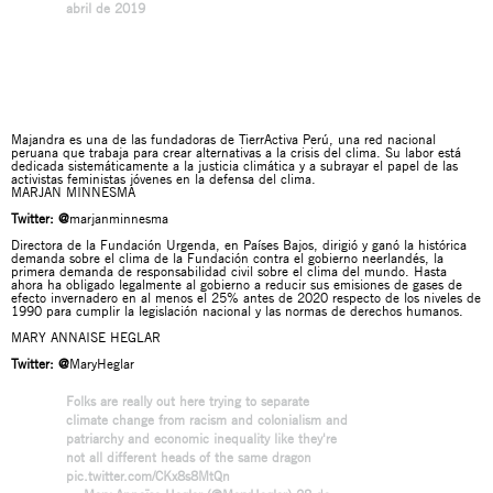
abril de 2019
Majandra es una de las fundadoras de TierrActiva Perú, una red nacional
peruana que trabaja para crear alternativas a la crisis del clima. Su labor está
dedicada sistemáticamente a la justicia climática y a subrayar el papel de las
activistas feministas jóvenes en la defensa del clima.
MARJAN MINNESMA
Twitter:
@
marjanminnesma
Directora de la Fundación Urgenda, en Países Bajos, dirigió y ganó la histórica
demanda sobre el clima de la Fundación contra el gobierno neerlandés, la
primera demanda de responsabilidad civil sobre el clima del mundo. Hasta
ahora ha obligado legalmente al gobierno a reducir sus emisiones de gases de
efecto invernadero en al menos el 25% antes de 2020 respecto de los niveles de
1990 para cumplir la legislación nacional y las normas de derechos humanos.
MARY ANNAISE HEGLAR
Twitter:
@
MaryHeglar
Folks are really out here trying to separate
climate change from racism and colonialism and
patriarchy and economic inequality like they're
not all different heads of the same dragon
pic.twitter.com/CKx8s8MtQn