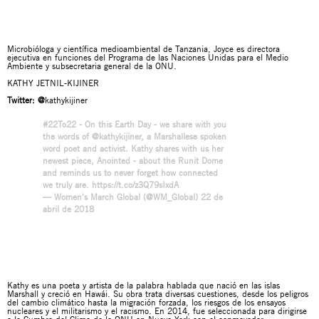
Microbióloga y científica medioambiental de Tanzania, Joyce es directora
ejecutiva en funciones del Programa de las Naciones Unidas para el Medio
Ambiente y subsecretaria general de la ONU.
KATHY JETNIL-KIJINER
Twitter:
@
kathykijiner
#22To22
- On this Earth Day - we share with you
the words of
@kathykijiner
, a Marshallese spoken
word poet and activist. Kathy shares with us her
newest piece, Anointed - about the Runit Dome
and reminds us to never forget how connected
we truly are.
https://t.co/z3Q79sIxdA
— Women's March Global (@WM_Global)
22 de
abril de 2018
Kathy es una poeta y artista de la palabra hablada que nació en las islas
Marshall y creció en Hawái. Su obra trata diversas cuestiones, desde los peligros
del cambio climático hasta la migración forzada, los riesgos de los ensayos
nucleares y el militarismo y el racismo. En 2014, fue seleccionada para dirigirse