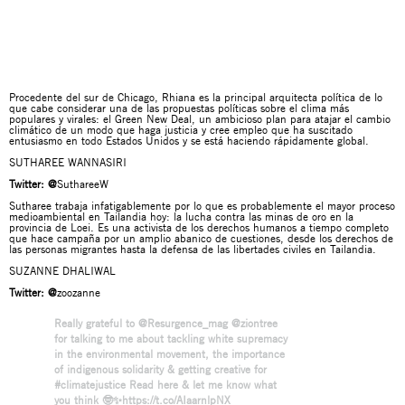
Procedente del sur de Chicago, Rhiana es la principal arquitecta política de lo
que cabe considerar una de las propuestas políticas sobre el clima más
populares y virales: el
Green New Deal
, un ambicioso plan para atajar el cambio
climático de un modo que haga justicia y cree empleo que ha suscitado
entusiasmo en todo Estados Unidos y se está haciendo rápidamente global.
SUTHAREE WANNASIRI
Twitter:
@
SuthareeW
Sutharee trabaja infatigablemente por lo que es probablemente el mayor proceso
medioambiental en Tailandia hoy: la lucha contra las minas de oro en la
provincia de Loei. Es una activista de los derechos humanos a tiempo completo
que hace campaña por un amplio abanico de cuestiones, desde los derechos de
las personas migrantes hasta la defensa de las libertades civiles en Tailandia.
SUZANNE DHALIWAL
Twitter:
@
zoozanne
Really grateful to
@Resurgence_mag
@ziontree
for talking to me about tackling white supremacy
in the environmental movement, the importance
of indigenous solidarity & getting creative for
#climatejustice
Read here & let me know what
you think 🤓✨
https://t.co/AIaarnlpNX