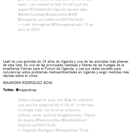
reach. I am positive on May 24 we'll pull the
largest
#ClimateStrike
Uganda has ever seen
@GretaThunberg
@havenruthie
@350
@ntvuganda
pic.twitter.com/WDTGuYen2x
— Leah Namugerwa (@NamugerwaLeah)
13 de
abril de 2019
Leah es una activista de 14 años de Uganda y una de las activistas más jóvenes
de esta lista. Es una de las principales lideresas y líderes de las huelgas de la
enseñanza Viernes para el Futuro de Uganda, y usa sus redes sociales para
concienciar sobre problemas medioambientales en Uganda y exigir medidas más
rápidas sobre el clima.
MAJANDRA RODRIGUEZ ACHA
Twitter:
@
majandrraa
System change for buen vivir 🌻⛰️ for collective
care and the sustainability of life 🌱♀️in the face
of climate crisis, has to be an economic,
political, social, spiritual struggle/journey. Thanks
for sharing
@fredrikacollins
@MothersInvent
https://t.co/JYADcT2m8j
— Majandra Rodriguez (@majandrraa)
15 de