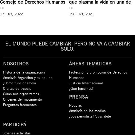
Consejo de Derechos Humanos
que plasma la vida en una de
...
...
17. Oct, 2022
128. Oct, 2021
EL MUNDO PUEDE CAMBIAR. PERO NO VA A CAMBIAR
SOLO.
NOSOTROS
ÁREAS TEMÁTICAS
Historia de la organización
Protección y promoción de Derechos
Amnistía Argentina y su equipo
Humanos
¿Cómo funcionamos?
Justicia Internacional
Ofertas de trabajo
¿Qué hacemos?
Cómo nos organizamos
PRENSA
Orígenes del movimiento
Preguntas frecuentes
Noticias
Amnistía en los medios
¿Sos periodista? Suscribite
PARTICIPÁ
Jóvenes activistas