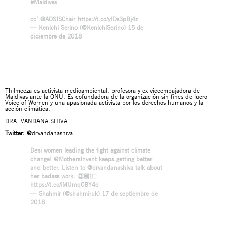
#Maldives
cc’
@AOSISChair
https://t.co/yfDs3pBj4z
— Kenichi Serino (@KenichiSerino)
15 de
diciembre de 2018
Thilmeeza es activista medioambiental, profesora y ex viceembajadora de
Maldivas ante la ONU. Es cofundadora de la organización sin fines de lucro
Voice of Women y una apasionada activista por los derechos humanos y la
acción climática.
DRA. VANDANA SHIVA
Twitter:
@
drvandanashiva
Desi women leading the fight against climate
change!
@MothersInvent
keeps getting better
and better. Listen to
@drvandanashiva
talk about
her badass work. 👏🏽✊🏽
https://t.co/iMUmq0BY4d
— Shahmir (@shahmiruk)
17 de septiembre de
2018