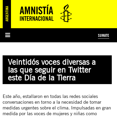
SUMATE
ESI
HISTORIA DE AMNISTÍA INTERNACIONAL
PROTECCIÓN Y PROMOCIÓN DE DERECHOS HUMANOS
NOTICIAS Y COMUNICADOS
JÓVENES ACTIVISTAS
#MIDECISIÓN
COLECTIVO
TESTAMENTO SOLIDARIO
AMNISTÍA EN LOS MEDIOS
COMPROMETIDOS
¿QUIÉNES SOMOS?
JUEGOS
DONÁ
CURSO
NOSOTROS
Veintidós voces diversas a
PREGUNTAS FRECUENTES
PREGUNTAS FRECUENTES
JUSTICIA INTERNACIONAL
SUSCRIBITE
ÁREAS TEMÁTICAS
las que seguir en Twitter
EDUCACIÓN EN DERECHOS HUMANOS Y JÓVENES
este Día de la Tierra
PRENSA
Este año, estallaron en todas las redes sociales
conversaciones en torno a la necesidad de tomar
medidas urgentes sobre el clima. Impulsadas en gran
medida por las voces de mujeres y niñas como