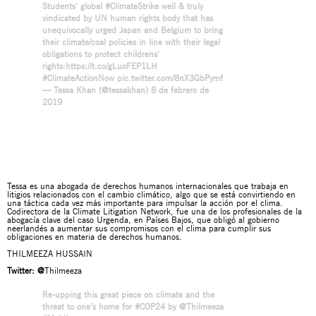
Students' global
#ClimateStrike
well & truly
vindicated by UN human rights body that has
unequivocally urged Japan and Belgium to bring
their climate/coal policies in line with their legal
obligations to protect childrens'
rights:
https://t.co/gLuoFEP1LH
#ClimateActionNow
pic.twitter.com/8nX3GbPymf
— Tessa Khan (@tessakhan)
8 de febrero de
2019
Tessa es una abogada de derechos humanos internacionales que trabaja en
litigios relacionados con el cambio climático, algo que se está convirtiendo en
una táctica cada vez más importante para impulsar la acción por el clima.
Codirectora de la Climate Litigation Network, fue una de los profesionales de la
abogacía clave del caso Urgenda, en Países Bajos, que obligó al gobierno
neerlandés a aumentar sus compromisos con el clima para cumplir sus
obligaciones en materia de derechos humanos.
THILMEEZA HUSSAIN
Twitter:
@
Thilmeeza
Re-upping this great piece on climate and the
threat to one’s home for
#COP24
by
@Thilmeeza