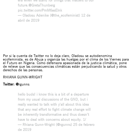
era when we stand for things that matters to our
future.
@GretaThunberg
pic.twitter.com/PmM6asElnk
— Oladosu Adenike (@the_ecofeminist)
12 de
abril de 2019
Por si la cuenta de Twitter no lo deja claro, Oladosu se autodenomina
ecofeminista, es de Abuja y organiza las huelgas por el clima de los Viernes para
el Futuro en Nigeria. Como defensora apasionada de la justicia climática, pone
de relieve que las consecuencias climáticas están perjudicando la salud y otros
derechos de las personas.
RHIANA GUNN-WRIGHT
Twitter:
@
rgunns
hello buds! i know this is a bit of a departure
from my usual discussions of the GND, but i
really wanted to talk with y'all about this idea
that any real effort to fight climate change will
be inherently transformative and thus doesn't
have to deal with concerns about equity. 1/
— Rhiana Gunn-Wright (@rgunns)
25 de febrero
de 2019