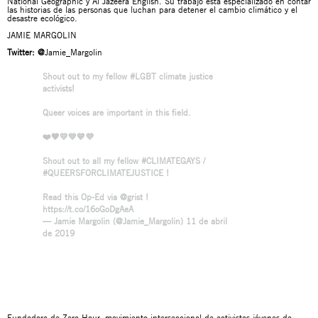
National Geographic y Al Jazeera English. Su trabajo está especializado en contar
las historias de las personas que luchan para detener el cambio climático y el
desastre ecológico.
JAMIE MARGOLIN
Twitter:
@
Jamie_Margolin
Shout out to my fellow
#LGBT
climate justice
activists!
Queer voices are important in this field.
❤️🧡💛💚💙💜
Shout out to all my fellow
#CLIMATEGAYS
/
#QUEERSFORCLIMATEJUSTICE
!
Read this Op-Ed via
@grist
!
https://t.co/16oGoDgAeA
— Jamie Margolin (@Jamie_Margolin)
11 de abril
de 2019
Fundadora de Zero Hour, movimiento interseccional de activistas jóvenes de