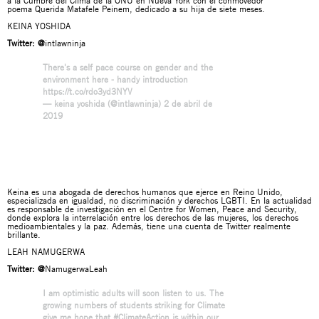
a la Cumbre del Clima de la ONU en Nueva York con el conmovedor
poema
Querida Matafele Peinem
, dedicado a su hija de siete meses.
KEINA YOSHIDA
Twitter:
@
intlawninja
There's a self pace course on gender and the
environment here - handy introduction
https://t.co/rdo3yd3NYV
— keina yoshida (@intlawninja)
2 de abril de
2019
Keina es una abogada de derechos humanos que ejerce en Reino Unido,
especializada en igualdad, no discriminación y derechos LGBTI. En la actualidad
es responsable de investigación en el Centre for Women, Peace and Security,
donde explora la interrelación entre los derechos de las mujeres, los derechos
medioambientales y la paz. Además, tiene una cuenta de Twitter realmente
brillante.
LEAH NAMUGERWA
Twitter:
@
NamugerwaLeah
I am optimistic adults will soon listen to us. The
growing numbers of students striking for Climate
give me hope that
#ClimateAction
is within our