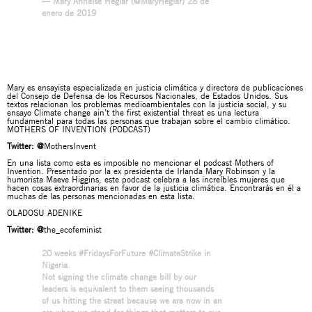
— Mary Annaïse Heglar (@MaryHeglar)
28 de
enero de 2019
Mary es ensayista especializada en justicia climática y directora de publicaciones
del Consejo de Defensa de los Recursos Nacionales, de Estados Unidos. Sus
textos relacionan los problemas medioambientales con la justicia social, y su
ensayo
Climate change ain’t the first existential threat
es una lectura
fundamental para todas las personas que trabajan sobre el cambio climático.
MOTHERS OF INVENTION (PODCAST)
Twitter:
@
MothersInvent
En una lista como esta es imposible no mencionar el podcast Mothers of
Invention. Presentado por la ex presidenta de Irlanda Mary Robinson y la
humorista Maeve Higgins, este podcast celebra a las increíbles mujeres que
hacen cosas extraordinarias en favor de la justicia climática. Encontrarás en él a
muchas de las personas mencionadas en esta lista.
OLADOSU ADENIKE
Twitter:
@
the_ecofeminist
20 weeks
#FridaysForFuture
#ClimateStrike
in
Nigeria.
Not signing the climate change bill by our
leaders is equivalent to them seeing thousands
of us hitting the street because we are now in an