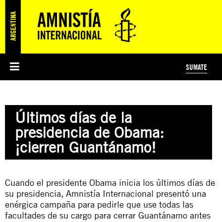
SUMATE
ESI
HISTORIA DE AMNISTÍA INTERNACIONAL
PROTECCIÓN Y PROMOCIÓN DE DERECHOS HUMANOS
NOTICIAS Y COMUNICADOS
JÓVENES ACTIVISTAS
#MIDECISIÓN
COLECTIVO
TESTAMENTO SOLIDARIO
AMNISTÍA EN LOS MEDIOS
COMPROMETIDOS
¿QUIÉNES SOMOS?
JUEGOS
DONÁ
CURSO
NOSOTROS
Últimos días de la
PREGUNTAS FRECUENTES
PREGUNTAS FRECUENTES
JUSTICIA INTERNACIONAL
SUSCRIBITE
ÁREAS TEMÁTICAS
presidencia de Obama:
EDUCACIÓN EN DERECHOS HUMANOS Y JÓVENES
¡cierren Guantánamo!
PRENSA
Cuando el presidente Obama inicia los últimos días de
su presidencia, Amnistía Internacional presentó una
enérgica campaña para pedirle que use todas las
facultades de su cargo para cerrar Guantánamo antes