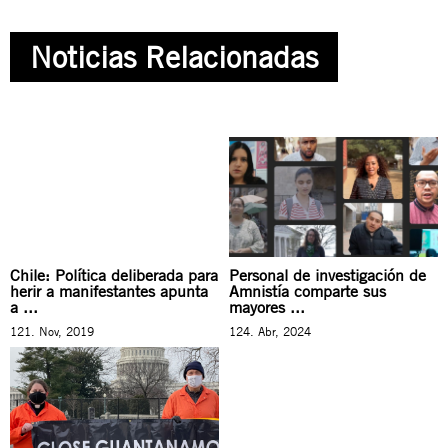
Noticias Relacionadas
Chile: Política deliberada para
Personal de investigación de
herir a manifestantes apunta
Amnistía comparte sus
a ...
mayores ...
121. Nov, 2019
124. Abr, 2024