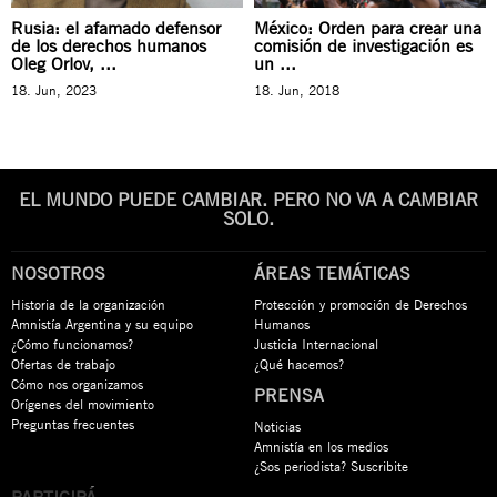
Rusia: el afamado defensor
México: Orden para crear una
de los derechos humanos
comisión de investigación es
Oleg Orlov, ...
un ...
18. Jun, 2023
18. Jun, 2018
EL MUNDO PUEDE CAMBIAR. PERO NO VA A CAMBIAR
SOLO.
NOSOTROS
ÁREAS TEMÁTICAS
Historia de la organización
Protección y promoción de Derechos
Amnistía Argentina y su equipo
Humanos
¿Cómo funcionamos?
Justicia Internacional
Ofertas de trabajo
¿Qué hacemos?
Cómo nos organizamos
PRENSA
Orígenes del movimiento
Preguntas frecuentes
Noticias
Amnistía en los medios
¿Sos periodista? Suscribite
PARTICIPÁ