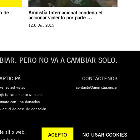
o de
Amnistía Internacional condena el
accionar violento por parte ...
123. Dic, 2015
IAR. PERO NO VA A CAMBIAR SOLO.
ARTICIPÁ
CONTÁCTENOS
venes activistas
contacto@amnistia.org.ar
já tu testamento solidario
umate con una donación
olicitud de cese de donación
e sitio web.
ACEPTO
NO USAR COOKIES
continuar.