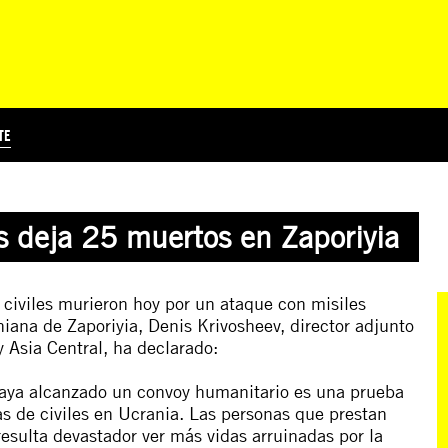
TE
?
Á
TICIA INTERNACIONAL
CURSOS ONLINE
SUSCRIBITE
PREGUNTAS FRECUENTES
ESCRIBÍ POR LOS DERECHOS
EDUCACIÓN EN DERECHOS HUMANOS Y JÓVENES
EDH Y JÓVENES EN EL MUND
s deja 25 muertos en Zaporiyia
civiles murieron hoy por un ataque con misiles
iana de Zaporiyia, Denis Krivosheev, director adjunto
 Asia Central, ha declarado:
haya alcanzado un convoy humanitario es una prueba
as de civiles en Ucrania. Las personas que prestan
resulta devastador ver más vidas arruinadas por la