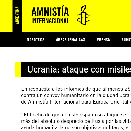
NOSOTROS
ÁREAS TEMÁTICAS
PRENSA
SUMA
ESI
#MIDECISIÓN
HISTORIA DE AMNISTÍA INTERNACIONAL
PROTECCIÓN Y PROMOCIÓN DE DERECHOS HUMANOS
NOTICIAS Y COMUNICADOS
JÓVENES ACTIVISTAS
COLECTIVO
TESTAMENTO SOLIDARIO
COMPROMETIDOS
AMNISTÍA EN LOS MEDIOS
¿QUIÉNES SOMOS
JUEGOS
DON
JUS
Ucrania: ataque con misile
PREGUNTAS FRECUENTES
En respuesta a los informes de que al menos 25 
contra un convoy humanitario en la ciudad ucran
de Amnistía Internacional para Europa Oriental y
“El hecho de que en este espantoso ataque se 
más del absoluto desprecio de Rusia por las vid
ayuda humanitaria no son objetivos militares, y 