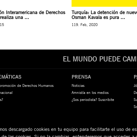
ón Interamericana de Derechos
Turquía: La detención de nuev
ealiza una ...
Osman Kavala es pura ...
015
119. Feb, 2020
EL MUNDO PUEDE CAMB
EMÁTICAS
PRENSA
P
 promoción de Derechos Humanos
Noticias
Jó
rnacional
Amnistía en los medios
De
s?
¿Sos periodista? Suscribite
S
S
s descargado cookies en tu equipo para facilitarte el uso de est
n de las cookies. Si no la cambias, entenderemos que accedes a 