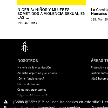
NIGERIA: NIÑOS Y MUJERES
La Comisi
SOMETIDOS A VIOLENCIA SEXUAL EN
Humanos r
LAS ...
118. Mar, 2
130. Abr, 2019
NOSOTROS
ÁREAS T
Historia de la organización
Protección y
Amnistía Argentina y su equipo
Justicia Inte
¿Cómo funcionamos?
¿Qué hacemo
Ofertas de trabajo
Cómo nos organizamos
Orígenes del movimiento
Preguntas frecuentes
¿Cómo quieres que se usen las cookies en este sitio? Hemo
Puedes utilizar esta herramienta para cambiar la configuració