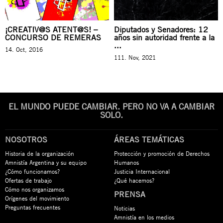
¡CREATIV@S ATENT@S! –
Diputados y Senadores: 12
CONCURSO DE REMERAS
años sin autoridad frente a la
...
14. Oct, 2016
111. Nov, 2021
EL MUNDO PUEDE CAMBIAR. PERO NO VA A CAMBIAR
SOLO.
NOSOTROS
ÁREAS TEMÁTICAS
Historia de la organización
Protección y promoción de Derechos
Amnistía Argentina y su equipo
Humanos
¿Cómo funcionamos?
Justicia Internacional
Ofertas de trabajo
¿Qué hacemos?
Cómo nos organizamos
PRENSA
Orígenes del movimiento
Preguntas frecuentes
Noticias
Amnistía en los medios