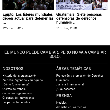
Egipto: Los líderes mundiales
Guatemala: Siete personas
deben actuar para detener las
defensoras de derechos
...
humanos ...
126. Sep, 2019
115. Jun, 2018
EL MUNDO PUEDE CAMBIAR. PERO NO VA A CAMBIAR
SOLO.
NOSOTROS
ÁREAS TEMÁTICAS
Historia de la organización
Protección y promoción de Derechos
Amnistía Argentina y su equipo
Humanos
¿Cómo funcionamos?
Justicia Internacional
Ofertas de trabajo
¿Qué hacemos?
Cómo nos organizamos
PRENSA
Orígenes del movimiento
Preguntas frecuentes
Noticias
Amnistía en los medios