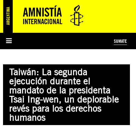
SUMATE
ESI
HISTORIA DE AMNISTÍA INTERNACIONAL
PROTECCIÓN Y PROMOCIÓN DE DERECHOS HUMANOS
NOTICIAS Y COMUNICADOS
JÓVENES ACTIVISTAS
#MIDECISIÓN
COLECTIVO
TESTAMENTO SOLIDARIO
AMNISTÍA EN LOS MEDIOS
COMPROMETIDOS
¿QUIÉNES SOMOS?
JUEGOS
DONÁ
CURSO
NOSOTROS
Taiwán: La segunda
PREGUNTAS FRECUENTES
PREGUNTAS FRECUENTES
JUSTICIA INTERNACIONAL
SUSCRIBITE
ÁREAS TEMÁTICAS
ejecución durante el
EDUCACIÓN EN DERECHOS HUMANOS Y JÓVENES
mandato de la presidenta
PRENSA
Tsai Ing-wen, un deplorable
revés para los derechos
humanos