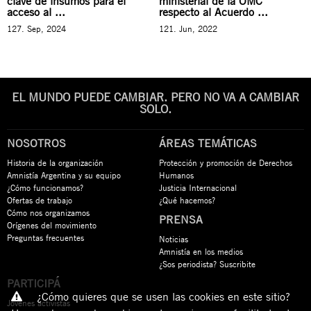
clave de insumos para el
ministerial de la OMC
acceso al ...
respecto al Acuerdo ...
127. Sep, 2024
121. Jun, 2022
EL MUNDO PUEDE CAMBIAR. PERO NO VA A CAMBIAR
SOLO.
NOSOTROS
ÁREAS TEMÁTICAS
Historia de la organización
Protección y promoción de Derechos
Amnistía Argentina y su equipo
Humanos
¿Cómo funcionamos?
Justicia Internacional
Ofertas de trabajo
¿Qué hacemos?
Cómo nos organizamos
PRENSA
Orígenes del movimiento
Preguntas frecuentes
Noticias
Amnistía en los medios
¿Sos periodista? Suscribite
PARTICIPÁ
¿Cómo quieres que se usen las cookies en este sitio?
Jóvenes activistas