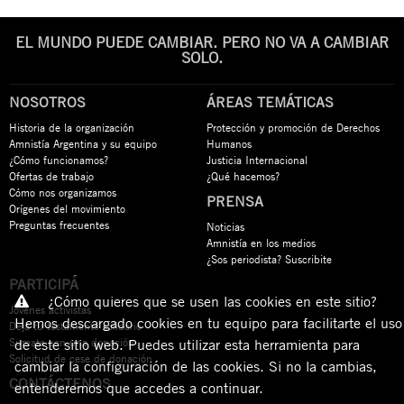
EL MUNDO PUEDE CAMBIAR. PERO NO VA A CAMBIAR
SOLO.
NOSOTROS
ÁREAS TEMÁTICAS
Historia de la organización
Protección y promoción de Derechos
Amnistía Argentina y su equipo
Humanos
¿Cómo funcionamos?
Justicia Internacional
Ofertas de trabajo
¿Qué hacemos?
Cómo nos organizamos
PRENSA
Orígenes del movimiento
Preguntas frecuentes
Noticias
Amnistía en los medios
¿Sos periodista? Suscribite
PARTICIPÁ
¿Cómo quieres que se usen las cookies en este sitio?
Jóvenes activistas
Hemos descargado cookies en tu equipo para facilitarte el uso
Dejá tu testamento solidario
Sumate con una donación
de este sitio web. Puedes utilizar esta herramienta para
Solicitud de cese de donación
cambiar la configuración de las cookies. Si no la cambias,
CONTÁCTENOS
entenderemos que accedes a continuar.